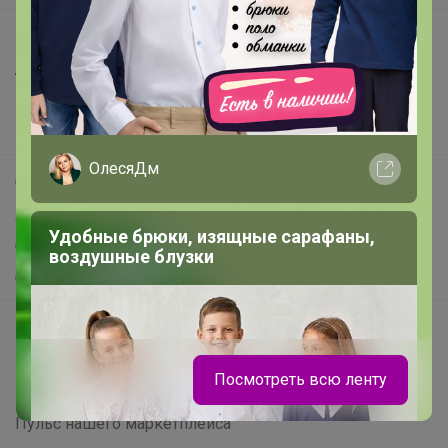
Все предложения
Анонсы
Новости
Поддержка альпак
ОлесяДм
Самое выгодное
Хиты продаж
Удобные брюки, изящные сарафаны,
Самое желанное
воздушные блузки
Самое быстрое
Начать зарабатывать с 24-ok
Picabox.ru - Лучшее место для ваших изображений
Посмотреть всю ленту
Розыгрыш - Генератор случайных чисел
Пульс нашего маркетплейса