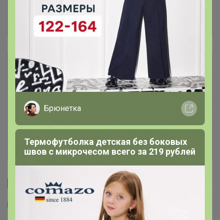
Отзывы участников
201
Описание
Условия участия
Брюнетка
Ключевые даты
Термофутболка детская без боковых
История проведённых выкупов
швов с микрочесом всего за 219 рублей
Cтраничка организатора
Другие СП организатора TanyaPK