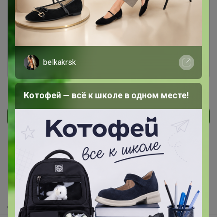
Чтобы ответить или задать вопрос
необходимо авторизоваться на сайте
Это займет меньше минуты
Войти
Зарегистрироваться
belkakrsk
Котофей — всё к школе в одном месте!
Как здесь все устроено?
Как сделать заказ?
Как получить?
Доставка