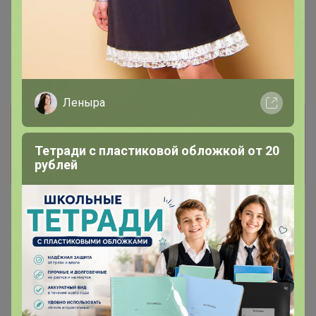
СКИДКА !
5 126,4р
Платья миди MIXAN 5067
Леныра
Информация о заказах доступна
лишь членам клуба
Тетради с пластиковой обложкой от 20
рублей
Показать
Н@Т@ЛK@
Кандидат в магистры
11 марта, 2023 16:25