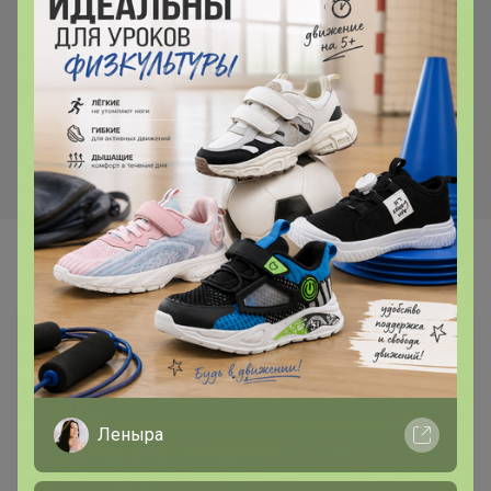
СКИДКА !
2 350р
2 435р
Рубашка 2053
Футболка 2062
Самые желанные
Леныра