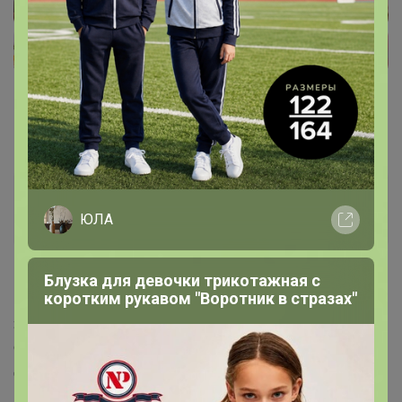
Alenka-katenka
Виртуоз СП
ЮЛА
Блузка для девочки трикотажная с
11 марта, 2023 23:16
коротким рукавом "Воротник в стразах"
Здравствуйте, у этого бренда есть сайт или страничка в
соц.сетях?)интересует платье 5031.1, возможно ли
добыть живые фото, не студийные?)