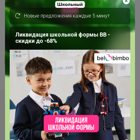
ОДЕЖДА ДЛЯ ВЗРОСЛЫХ
Новые предложения каждые 5 минут
Mixan - premium! Бренд с яркой
индивидуальностью! Весна23 ?
Ликвидация школьной формы BB -
скидки до -68%
41
539
9.9K
250
14
Ответить
Показаны записи
1-8
из
8
.