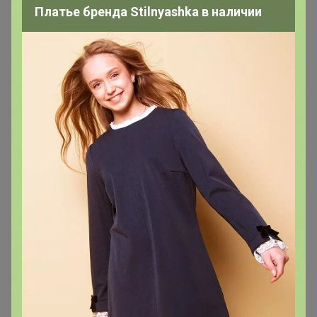
Платье бренда Stilnyashka в наличии
СКИДКА !
2 580р
Женские брючные костюмы
(костюмы с брюками) MIXAN
4046