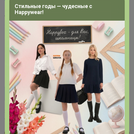
TanyaPK
, здравствуйте! А забронировано на отшиве
Стильные годы — чудесные с
или в наличии? И еще вопрос если часть на отшиве, а
Happywear!
часть в наличии отправляют разными партиями или
ждут отшив? :)
TanyaPK
Золотой организатор
1
16 марта, 2023 15:21
Колодий
TanyaPK, здравствуйте! А забронировано на отшиве
или в наличии? И еще вопрос если часть на отшиве,
Здравствуйте! По разному, что отшито, что нет. Да
а часть в наличии отправляют разными партиями
отправляют частями.
или ждут отшив? :)