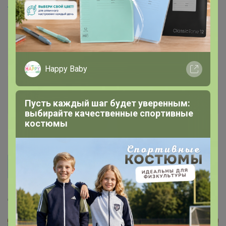
TanyaPK
, одежда в размер?
♪ ♫♪ ♪ ♫ ♬♫♪ ♫♪
Happy Baby
TanyaPK
Золотой организатор
Пусть каждый шаг будет уверенным:
выбирайте качественные спортивные
костюмы
11 марта, 2023 17:34
Н@Т@ЛK@
TanyaPK, одежда в размер?
Да в размер🌸