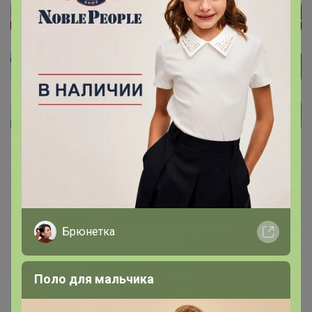
TanyaPK
Золотой организатор
Брюнетка
12 марта, 2023 08:34
Поло для мальчика
Alenka-katenka
Здравствуйте, у этого бренда есть сайт или