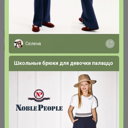
TanyaPK
Подписаться на закупку
287
Селена
Подписаться на организатора
4K
Школьные брюки для девочки палаццо
В архиве
—
~ 14 дней
Ожидание
Пристрой
4 лота
Комментарии к лотам
250