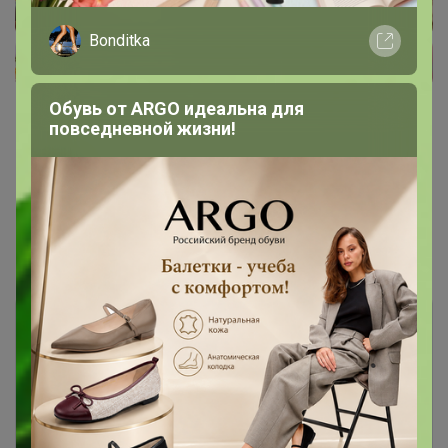
Bonditka
Обувь от ARGO идеальна для
повседневной жизни!
Показаны записи
1-8
из
8
.