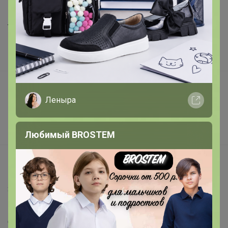
Шоурумы
Торговые марки
Наша команда
В наличии
Подарочные сертификаты
Леныра
Реклама на сайте
Поставщикам
Вакансии
Любимый BROSTEM
support@24-ok.ru
Написать в поддержку
Защита покупателя
Помощь
О нас