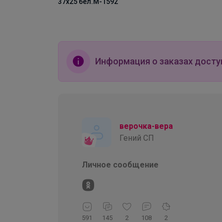
.М-1592
Технохим краска д/
ткани унив.Синяя
Информация о заказах досту
верочка-вера
Гений СП
Личное сообщение
591
145
2
108
2