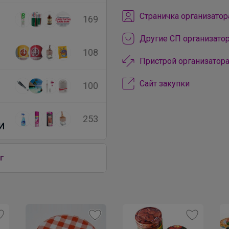
Cтраничка организатор
169
Другие СП организат
108
Пристрой организатор
Сайт закупки
100
253
И
г