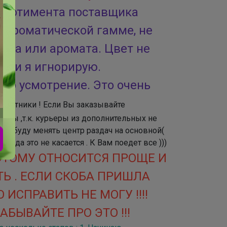
ссортимента поставщика
и ароматической гамме, не
ета или аромата. Цвет не
арии я игнорирую.
его усмотрение. Это очень
частники ! Если Вы заказывайте
 ЦРы ,т.к. курьеры из дополнительных не
сама буду менять центр раздач на основной(
да это не касается . К Вам поедет все )))
 ЭТОМУ ОТНОСИТСЯ ПРОЩЕ И
ТЬ . ЕСЛИ СКОБА ПРИШЛА
 ИСПРАВИТЬ НЕ МОГУ !!!!
АБЫВАЙТЕ ПРО ЭТО !!!