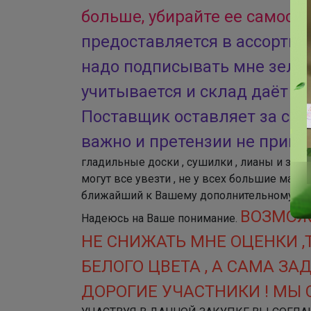
больше, убирайте ее самост
предоставляется в ассортим
надо подписывать мне зелён
учитывается и склад даёт то
Поставщик оставляет за соб
важно и претензии не прини
гладильные доски , сушилки , лианы и зака
могут все увезти , не у всех большие машин
ближайший к Вашему дополнительному). Цен
ВОЗМОЖЕ
Надеюсь на Ваше понимание.
НЕ СНИЖАТЬ МНЕ ОЦЕНКИ ,Т
БЕЛОГО ЦВЕТА , А САМА ЗАД
ДОРОГИЕ УЧАСТНИКИ ! МЫ С