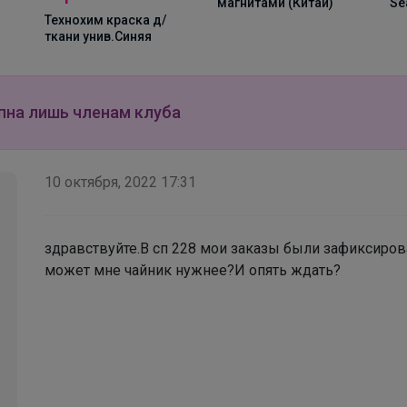
магнитами (Китай)
Seasoning six piece
5ш
пна лишь членам клуба
10 октября, 2022 17:31
здравствуйте.В сп 228 мои заказы были зафиксиро
может мне чайник нужнее?И опять ждать?