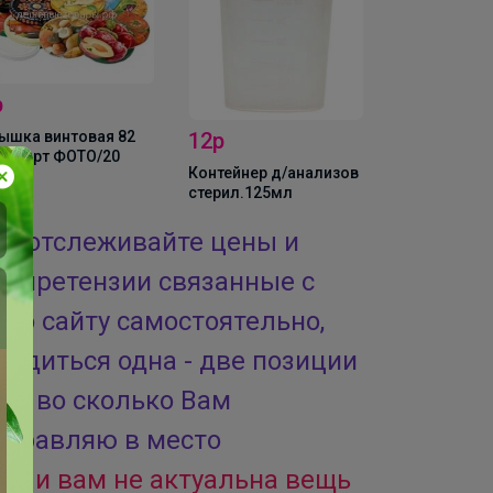
4,95р
2р
1,99р
Крышка винтовая
82(станд) ЗОЛОТО
нтейнер д/анализов
Маска трех
ерил.125мл
однораз.1шт
о отслеживайте цены и
па претензии связанные с
по сайту самостоятельно,
ердиться одна - две позиции
з и во сколько Вам
отправляю в место
 если вам не актуальна вещь