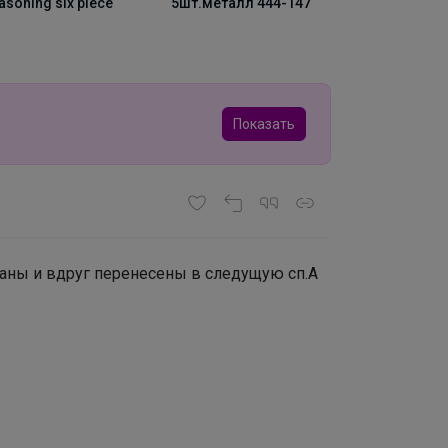
т.металл 444-147
стерил.125
Показать
ваны и вдруг перенесены в следущую сп.А