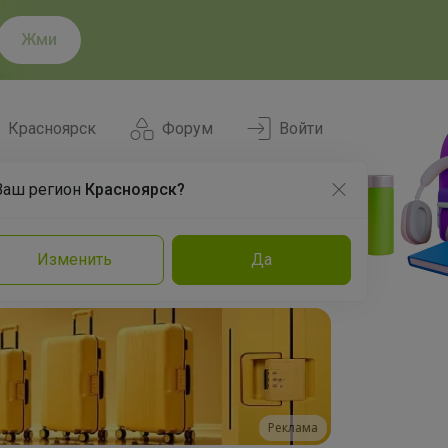
Жми
Красноярск
Форум
Войти
Ваш регион
Красноярск?
Нравится
Заказы
Изменить
Да
и
Команда
Торговые марки
Эксперты
Реклама