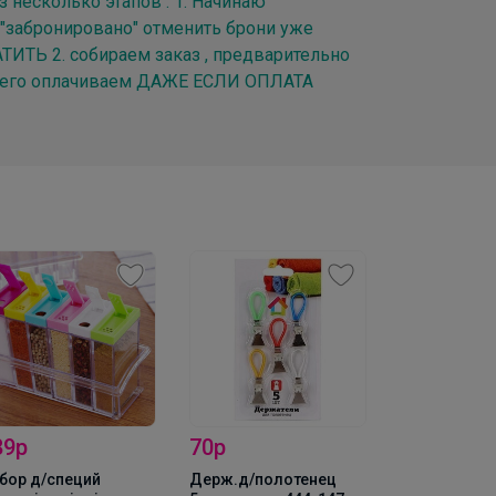
з несколько этапов : 1. Начинаю
а "забронировано" отменить брони уже
ТИТЬ 2. собираем заказ , предварительно
но его оплачиваем ДАЖЕ ЕСЛИ ОПЛАТА
99р
Капучинатор
0р
12р
Cappucino Maker 2AA
рж.д/полотенец
Контейнер д