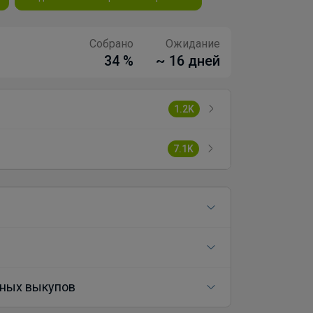
Собрано
Ожидание
34 %
~ 16 дней
1.2K
7.1K
ных выкупов