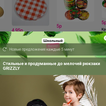
5р
5р
Крышка винтовая 82
1
Крышка винтовая 82
стандарт ФОТО/20
Ко
стандарт ФОТО/20
ст
Новые предложения каждые 5 минут
о участника 100 рублей
Самостоятельн
ан выше , после каталогов)). После сто
Стильные и продуманные до мелочей рюкзаки
GRIZZLY
веряйте до фиксации заказов наличие 
иентироваться можно. Если у Вас подтв
зависимо от того куда поедет Ваш зака
о ЦРа!У себя я не чего не храню, всё 
о в счет, я переношу в следующую СП,