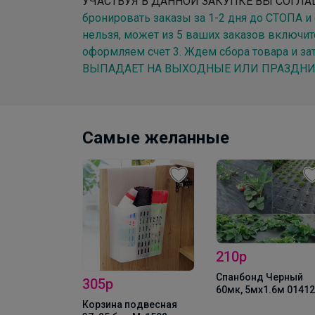
УЧАСТВУЯ В ДАННОЙ ЗАКУПКЕ ВЫ СОГЛАШ
бронировать заказы за 1-2 дня до СТОПА и 
нельзя, может из 5 ваших заказов включит
оформляем счет 3. Ждем сбора товара и 
ВЫПАДАЕТ НА ВЫХОДНЫЕ ИЛИ ПРАЗДНИКИ
Самые желанные
210р
Спанбонд Черный
60мк, 5мх1.6м 01412
одвесная
34р