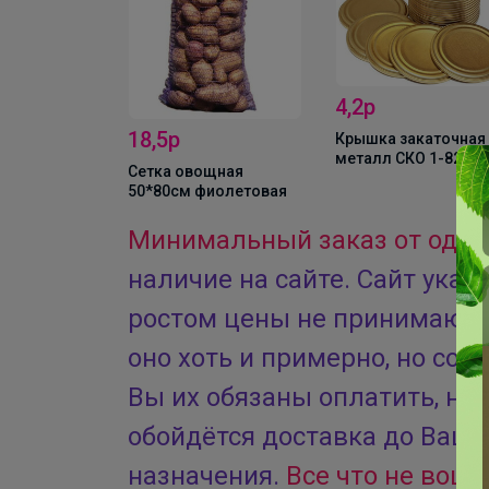
4,2р
4,95р
Крышка закаточная
металл СКО 1-82
ощная
Крышка винтовая
иолетовая
82(станд) РОССЫПЬ
Минимальный заказ от одног
наличие на сайте. Сайт указ
ростом цены не принимаю! С
оно хоть и примерно, но сор
Вы их обязаны оплатить, не 
обойдётся доставка до Вашег
назначения.
Все что не вошл