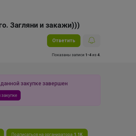
о. Загляни и закажи)))
Ответить
Показаны записи
1-4
из
4
.
 данной закупке завершен
 закупке
Подписаться на организатора
1.1K