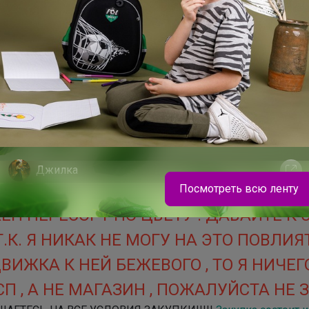
оятельно из корзины
. Большая часть а
енте и приходит в разной цветовой ил
ую или красную и не какого другого цв
, что есть в наличии! Данные коммент
ой право вложить замену аналогом на 
маю! Не согласны не участвуйте!
Дорогие у
зы габаритами больше 1 м , то записывайтесь на основные
Джилка
ы и мы с Вами не одни . Если этого не будет сделано , то 
Посмотреть всю ленту
тральный такие заказы не принимает. Участников с межгоро
Н ПЕРЕСОРТ ПО ЦВЕТУ . ДАВАЙТЕ К
В школу с радостью! всё в наличии
.К. Я НИКАК НЕ МОГУ НА ЭТО ПОВЛИЯ
ВИЖКА К НЕЙ БЕЖЕВОГО , ТО Я НИЧЕГО
П , А НЕ МАГАЗИН , ПОЖАЛУЙСТА НЕ З