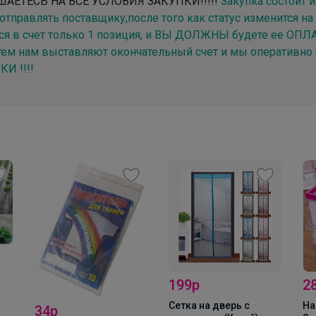
АЕТЕСЬ НА ВСЕ УСЛОВИЯ ЗАКУПКИ!!!!!
Закупка состоит и
отправлять поставщику,после того как статус изменится н
ся в счет только 1 позиция, и ВЫ ДОЛЖНЫ будете ее ОПЛА
затем нам выставляют окончательный счет и мы оператив
 !!!!
Красотка
Тетради с пластиковыми обложками. От 12 до
100 листов
199р
289р
7
Сетка на дверь с
Набор д/специй
Де