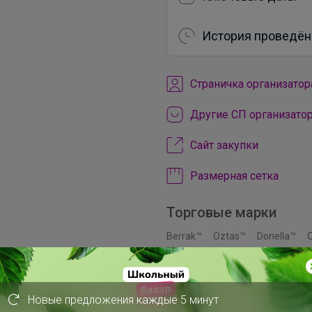
История проведён
Cтраничка организатор
Другие СП организатор
Сайт закупки
Размерная сетка
Торговые марки
Berrak™
Oztas™
Donella™
Bross™
Ozkan™
Fapi™
Pija
Новые предложения каждые 5 минут