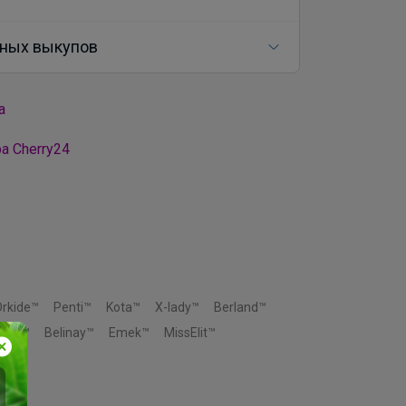
ных выкупов
а
а Cherry24
Orkide™
Penti™
Kota™
X-lady™
Berland™
moni™
Belinay™
Emek™
MissElit™