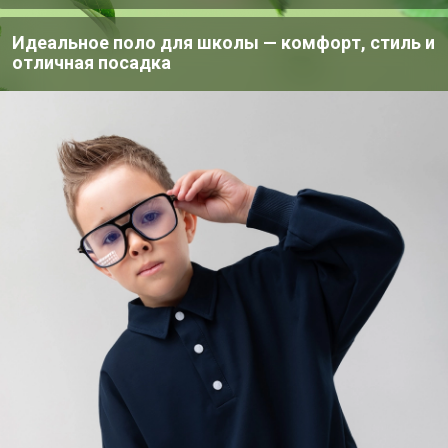
Идеальное поло для школы — комфорт, стиль и
отличная посадка
пна лишь членам клуба
26 мая, 2022 09:31
Добрый день. Не сориентируете когда ожидаем зак