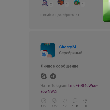
2
1
1
В клубе с 1 декабря 2016 г.
Cherry24
Серебряный
организатор
Личное сообщение
Чат в Telegram
t.me/+iRI4cWse-
aowNWZi
1.2K
4.2K
1K
1.5K
58