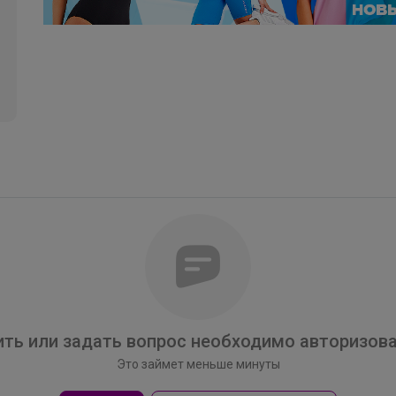
ОлесяДм
ть или задать вопрос необходимо авторизова
Платье бренда Stilnyashka в наличии
Это займет меньше минуты