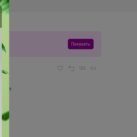
Показать
упку?