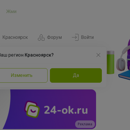
Жми
Красноярск
Форум
Войти
Ваш регион
Красноярск?
Нравится
Заказы
Изменить
Да
и
Команда
Торговые марки
Эксперты
Реклама