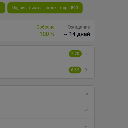
K
Подписаться на организатора
890
Собрано
Ожидание
100 %
~ 14 дней
2.2K
6.6K