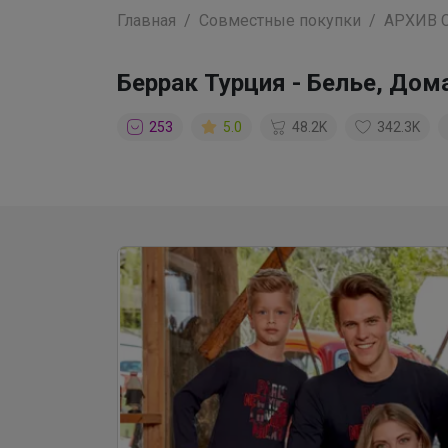
Главная
Совместные покупки
АРХИВ 
Беррак Турция - Белье, До
253
5.0
48.2K
342.3K