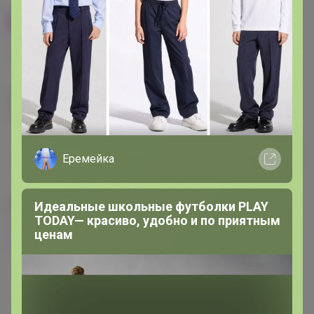
100% оригинал
У нас выгоднее
24
32
480
560
680
Эксклюзивный товар, доступен для
опытных пользователей 24-ok.ru
от 248 680,40р
Орг.
480,40р
Еремейка
486 320,40р
Доставка
260,80р
Цвет
Идеальные школьные футболки PLAY
TODAY— красиво, удобно и по приятным
ценам
Фиолетовый
Зелёный
Розовый