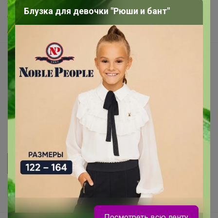
Хиты продаж
Блузка для девочки "Рюши и бант"
Самое желанное
Самое быстрое
Начать зарабатывать с 24-ok
Picabox.ru - Лучшее место для ваших изображений
Розыгрыш - Генератор случайных чисел
Пульс нашего маркетплейса
Укорачиватель ссылок
Посмотреть всю ленту