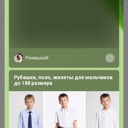
Эксклюзивный товар
Товар доступен
для зарегистрированных,
опытных пользователей 24-ok.ru
РомашкаХ
Зарегистрироваться
Войти
Рубашки, поло, жилеты для мальчиков
до 188 размера