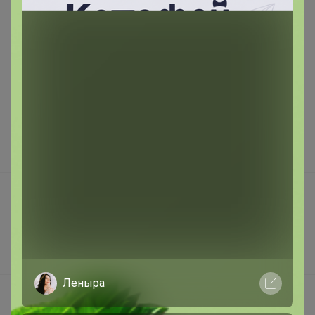
Поставщикам
Вакансии
support@24-ok.ru
Написать в поддержку
Защита покупателя
Помощь
О нас
Все предложения
Анонсы
Новости
Поддержка альпак
Леныра
Самое выгодное