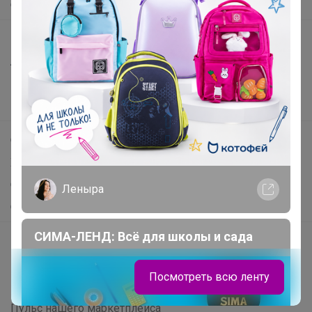
О нас
Все предложения
Анонсы
Новости
Поддержка альпак
Самое выгодное
Хиты продаж
Самое желанное
Леныра
Самое быстрое
СИМА-ЛЕНД: Всё для школы и сада
Начать зарабатывать с 24-ok
Picabox.ru - Лучшее место для ваших изображений
Посмотреть всю ленту
Розыгрыш - Генератор случайных чисел
Пульс нашего маркетплейса