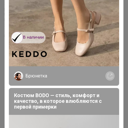
Я думаю, что мне понадобится минимум пол года, что бы
рассчитаться с вами.
Понимаю, вас. Но, поверьте, я делаю все что бы закрыть долги.
Прошу, вас, подождать.
Я всем, все верну.
Если есть возможность сделайте пере зачёт в пристрое
НАЛИЧИЕ
куклЁнок
Кандидат в магистры
Брюнетка
23 декабря, 2021 20:05
Костюм BODO — стиль, комфорт и
качество, в которое влюбляются с
apellsinka
, до какого числа нужно оплатить "включено
первой примерки
в счёт"