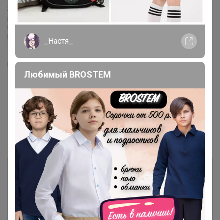
Я думаю, что мне понадобится минимум пол года, что бы
рассчитаться с вами.
Понимаю, вас. Но, поверьте, я делаю все что бы закрыть долги.
Прошу, вас, подождать.
_Настя_
Я всем, все верну.
Если есть возможность сделайте пере зачёт в пристрое
Любимый BROSTEM
НАЛИЧИЕ
1
2
3
4
5
Показаны записи
1-10
из
46
.