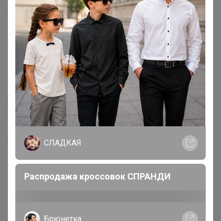
Добрый день. Конечно, после НГ. Еще заказ
формируют. Часть Байки может уже в январе
отправят, остальное-ближе к весне.
Я признаю свою вину, готова все возместить, но мне нужно время.
Сколько времени, честно не знаю. Я устроилась на работу, нужно
1.5 - 2 месяца, что бы освоится и начать зарабатывать.
Я думаю, что мне понадобится минимум пол года, что бы
рассчитаться с вами.
Понимаю, вас. Но, поверьте, я делаю все что бы закрыть долги.
Прошу, вас, подождать.
Я всем, все верну.
Если есть возможность сделайте пере зачёт в пристрое
СЛАДКАЯ
НАЛИЧИЕ
Распродажа кроссовок СПРАНДИ
Юмма
Кандидат в магистры
Брюнетка