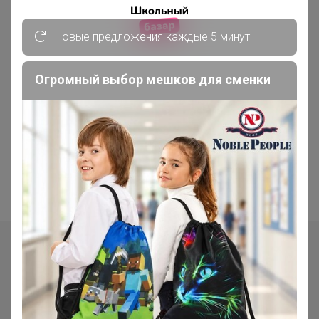
ОБУВЬ ДЛЯ ДЕТЕЙ
Новые предложения каждые 5 минут
ShаgоVitа - семейная обувь!
Предзаказ Весна 2022
Огромный выбор мешков для сменки
168
4.8K
47.9K
4.4K
10
Ответить
1
2
3
4
5
Показаны записи
1-10
из
46
.