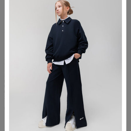
apellsinka
Великий магистр
24 декабря, 2021 10:12
куклЁнок
, до 28.
Я признаю свою вину, готова все возместить, но мне нужно время.
Сколько времени, честно не знаю. Я устроилась на работу, нужно
1.5 - 2 месяца, что бы освоится и начать зарабатывать.
Я думаю, что мне понадобится минимум пол года, что бы
рассчитаться с вами.
Понимаю, вас. Но, поверьте, я делаю все что бы закрыть долги.
Прошу, вас, подождать.
Я всем, все верну.
Если есть возможность сделайте пере зачёт в пристрое
НАЛИЧИЕ