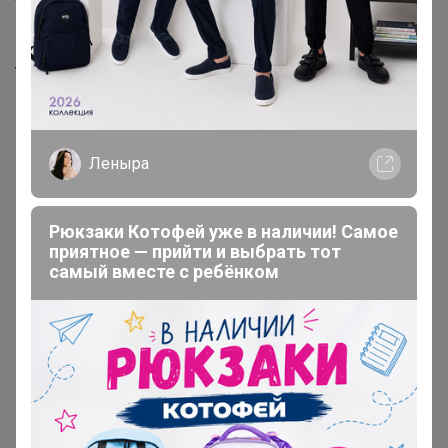
Шоурумы
Торговые марки
Наша команда
В наличии
Леныра
Подарочные сертификаты
Реклама на сайте
Рюкзаки Котофей уже в наличии! Самое
Поставщикам
приятное — прийти и выбрать тот
самый вместе с ребёнком
Вакансии
support@24-ok.ru
Написать в поддержку
Защита покупателя
Помощь