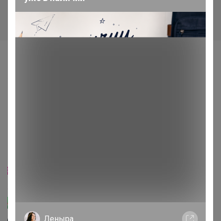
Самые желанные
2 059,75р
2 354р
-8%
2 547р
653,22р × 4
в Сплит
747,97р × 4
в Сплит
Леныра
Туфли для девочки 23СМФ