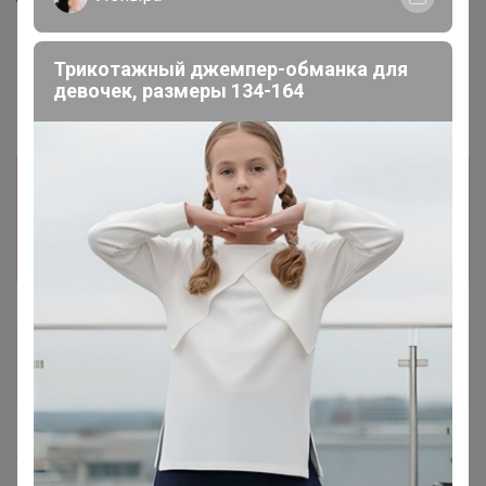
черный лак
Полуботинки женские
Трикотажный джемпер-обманка для
девочек, размеры 134-164
Информация о заказах доступна
лишь членам клуба
Показать
ирсен62
Магистр
23 декабря, 2021 13:44