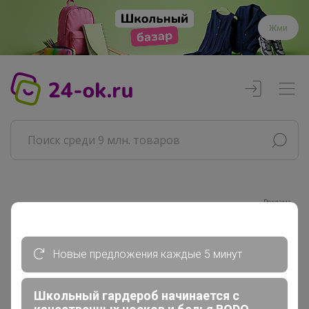
Жми
Реклама
Главная
Новые предложения каждые 5 минут
Совместные покупки
АРХИВ СП
ВЗРОСЛЫЕ СП
Школьный гардероб начинается с