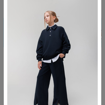
Дафна
, Здравствуйте, они одни, в темно-сером цвете.
Показаны записи
1-4
из
4
.