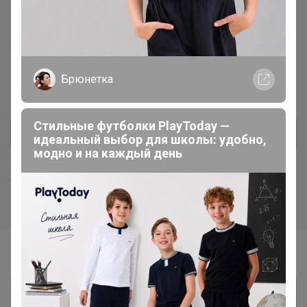
Торговые марки
Berrak™
Oztas™
Donella™
Orkide™
Penti™
Kota™
X-lady™
Berland™
Bross™
Ozkan™
Fapi™
Pijamoni™
Брюнетка
Belinay™
Emek™
MissElit™
Стильные футболки PlayToday —
идеальный выбор для школы: удобно,
модно и на каждый день
Хиты продаж
Информация о заказах доступна