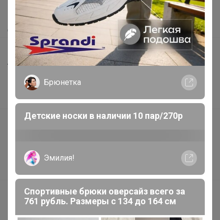
Как получить?
Доставка
Шоурумы
Торговые марки
Брюнетка
Наша команда
В наличии
Детские носки в наличии 10 пар/270р
Подарочные сертификаты
Реклама на сайте
Поставщикам
Эмилия!
Вакансии
Спортивные брюки оверсайз всего за
support@24-ok.ru
761 рубль. Размеры с 134 до 164 см
Написать в поддержку