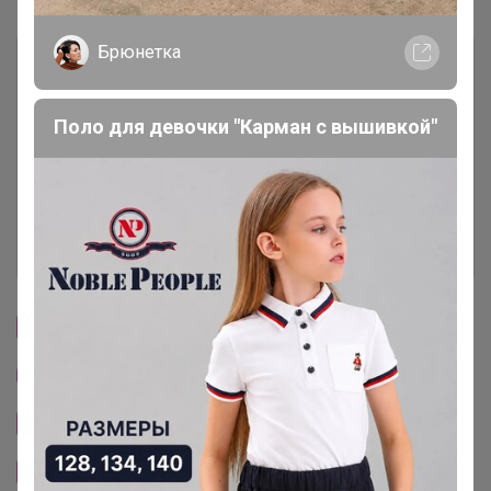
Брюнетка
Описание
Поло для девочки "Карман с вышивкой"
Условия участия
Ключевые даты
История проведённых выкупов
Cтраничка организатора
Другие СП организатора Cherry24
Сайт закупки
Размерная сетка