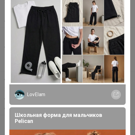
Защита покупателя
Помощь
О нас
Все предложения
Анонсы
Новости
Поддержка альпак
Самое выгодное
Хиты продаж
LovEIam
Самое желанное
Самое быстрое
Школьная форма для мальчиков
Pelican
Начать зарабатывать с 24-ok
Picabox.ru - Лучшее место для ваших изображений