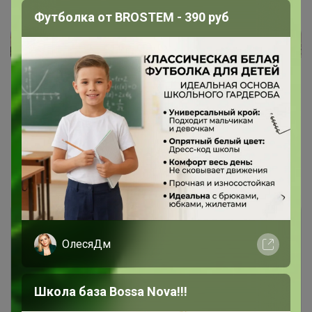
Футболка от BROSTEM - 390 руб
1
2
Показаны записи
1-10
из
19
.
ОлесяДм
Школа база Bossa Nova!!!