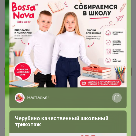
Чтобы ответить или задать вопрос
необходимо авторизоваться на сайте
Это займет меньше минуты
Войти
Зарегистрироваться
Реклама
Настасья!
Как здесь все устроено?
Как сделать заказ?
Как получить?
Черубино качественный школьный
трикотаж
Доставка