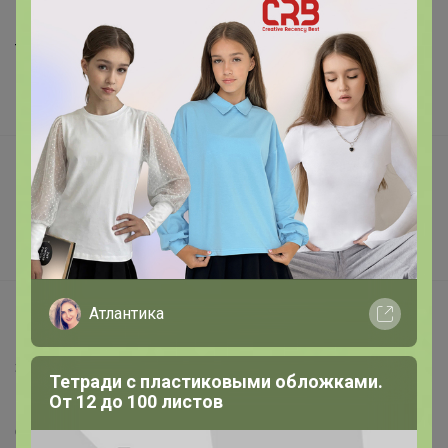
Шоурумы
Торговые марки
Наша команда
В наличии
Подарочные сертификаты
Реклама на сайте
Поставщикам
Вакансии
support@24-ok.ru
Атлантика
Написать в поддержку
Защита покупателя
Тетради с пластиковыми обложками.
От 12 до 100 листов
Помощь
О нас