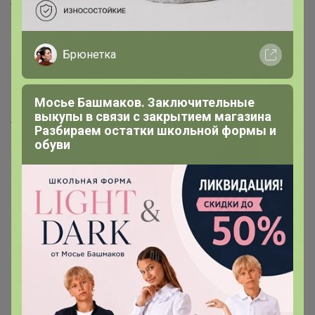
*Выписаться после того, как статус Вашего заказа
сменится на Зафиксировано, нельзя!
Бронь не гарантирует, что Ваш заказ будет в счете.
Брюнетка
Наличие очень подвижное, склад собирает заказы
в порядке очередности. Этапность бронирования
сделана для того, чтобы нам досталось
Мосье Башмаков. Заключительные
максимально возможное количество позиций
выкупы в связи с закрытием магазина
*Закупки не объединяю! Если заказы из
Разбираем остатки школьной формы и
поступающих контейнеров не успевают приехать на
обуви
склад поставщика ДО СТОПА, все переношу в
следующую СП
Закупка-спутник
Что надеть? Микс качественного
трикотажа