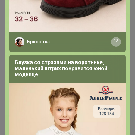
1
21 июля, 2021 19:40
Валентинка84
, Здравствуйте! Возможно, легги будут в
счете
Брюнетка
Блузка со стразами на воротнике,
маленький штрих понравится юной
моднице
Pozdeeva_GV
Кандидат в магистры