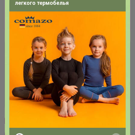
размера (в лоте в описании указаны цены на
легкого термобелья
каждый размер). Цены исправляю при
обработке счета. Оплата на счет ИП "Прямой
оплатой", без комиссии.
Описание
Условия участия
Ключевые даты
История проведённых выкупов
Cтраничка организатора
Другие СП организатора Атлантика