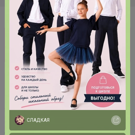
Информация о заказах доступна
лишь членам клуба
Показать
клематис
Кандидат в магистры
20 июля, 2021 15:18
СЛАДКАЯ
подскажите, пожалуйста когда будет наличие школа
девочки? отмечала позиции-мне нравится в июне. но