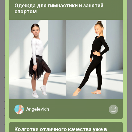
на все сейчас временно заказ приостановлен(
Одежда для гимнастики и занятий
спортом
Атлантика
Бронзовый организатор
20 июля, 2021 15:46
клематис
, Здравствуйте! Очень маловероятно, что
будет поступление отсутствующих моделей
Фабрика отшивала школу по предзаказам, сделанным
в декабре-январе. В связи с непонятной эпид.
обстановкой и удаленкой в школах, предзаказы были
сделаны в небольших количествах( Поэтому на
Angelevich
свободный склад, т.е. то что есть сейчас в наличии,
осталось всего-ничего
И то быстро разбирают,
Колготки отличного качества уже в