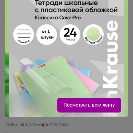
Все предложения
Анонсы
Новости
Поддержка альпак
Самое выгодное
Хиты продаж
Самое желанное
Самое быстрое
Начать зарабатывать с 24-ok
Посмотреть всю ленту
Picabox.ru - Лучшее место для ваших изображений
Розыгрыш - Генератор случайных чисел
Пульс нашего маркетплейса