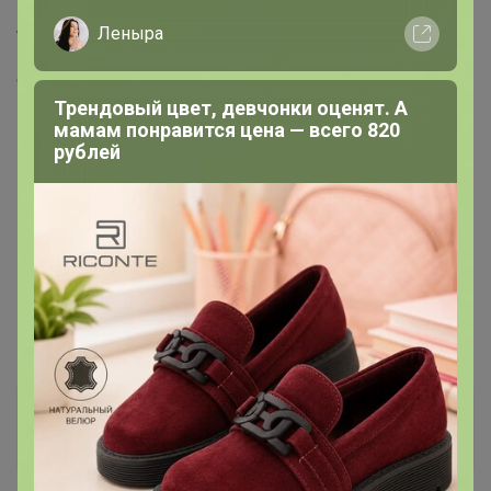
Атлантика
, здравствуйте. Посмотрите пожалуйста в
Леныра
моём заказе леггинсы уже не войдут в счёт? Можно
оплачивать или подождать?
Трендовый цвет, девчонки оценят. А
мамам понравится цена — всего 820
рублей
Атлантика
Бронзовый организатор