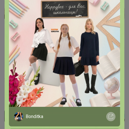
Атлантика
Бронзовый организатор
22 июля, 2021 10:39
Pozdeeva_GV
, Добрый! Уточню
Bonditka