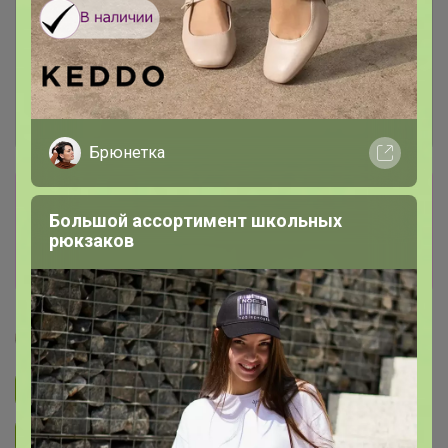
Брюнетка
Сбор заказов в данной закупке
завершен
Большой ассортимент школьных
рюкзаков
Перейти к текущей закупке
Атлантика
Подписаться на закупку
2.2K
Подписаться на организатора
2K