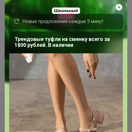
ОДЕЖДА ДЛЯ ДЕТЕЙ
СП207 Чepyбино! Лучший трикотаж
Новые предложения каждые 5 минут
для деток!
Трендовые туфли на сменку всего за
5.0
92.5K
481.8K
4K
7
1800 рублей. В наличии
Ответить
1
2
Показаны записи
1-10
из
19
.