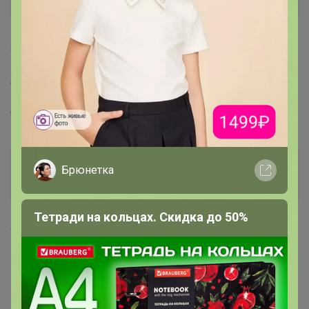
21 июля, 2021 19:48
Атлантика
, добрый день :)
Есть шанс, что появится Костюм (толстовка, брюки)
CWJB 90032-11 св.серый меланж в размере 146?
ЕленаЛучкина
Брюнетка
Мастер СП
Тетради на кольцах. Скидка до 50%
22 июля, 2021 10:13
Расфиксируйте, то что НЕ включено в счет. Цена
поменялась в два раза, я не смогу оплатить.