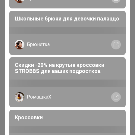
количество декоративных элементов. Даже очень
активным детям в них будет комфортно. Приятная
цветовая гамма, забавные рисунки обязательно
Школьные брюки для девочки палаццо
придутся по нраву каждому малышу.
Брюнетка
Атлантика
Бронзовый организатор
Скидки -20% на крутые кроссовки
STROBBS для ваших подростков
В теме "Барболета - комфортный, качественный и
недорогой трикотаж для дома и отдыха"
9 часов назад
РомашкаХ
Кроссовки
Атлантика