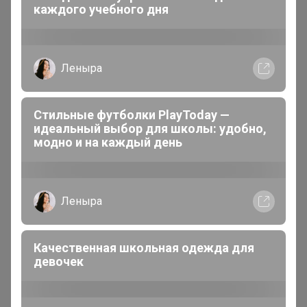
9 часов назад
каждого учебного дня
Леныра
Атлантика
Бронзовый организатор
Стильные футболки PlayToday —
идеальный выбор для школы: удобно,
В теме "Микс качественного трикотажа (ТМ Basia,
модно и на каждый день
ИП Лунева, ЯБольшой и др) "
9 часов назад
Леныра
Качественная школьная одежда для
девочек
Атлантика
Бронзовый организатор