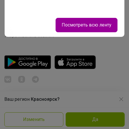
Picabox.ru - Лучшее место для ваших изображений
Розыгрыш - Генератор случайных чисел
Посмотреть всю ленту
Пульс нашего маркетплейса
Укорачиватель ссылок
Ваш регион
Красноярск?
Продолжая использовать этот сайт и нажимая кнопку
«Принять», вы даёте согласие на обработку файлов
© ООО "Лявита", ОГРН 1122468054070, 2012 - 2026
cookie
Политика конфиденциальности
Изменить
Да
Cоглашение пользователя
Подробнее
Принять