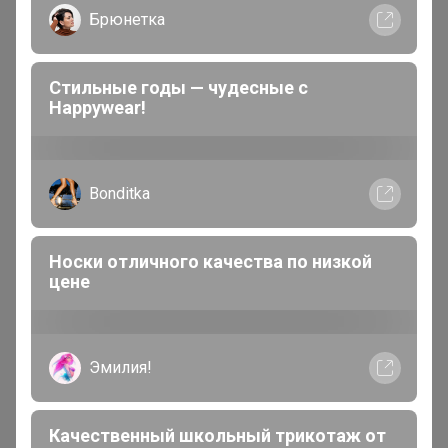
Брюнетка
В теме "Открывается новая закупка! Загляните!"
9 часов назад
Стильные годы — чудесные с
Happywear!
Барболета - комфортный,
качественный и недорогой
Bonditka
трикотаж для дома и отдыха
Носки отличного качества по низкой
цене
Эмилия!
Качественный школьный трикотаж от