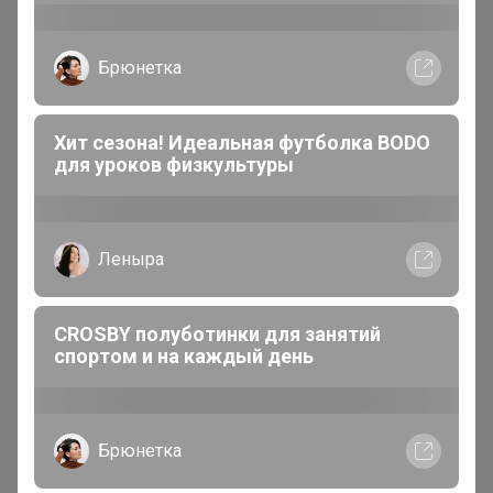
хороших снов!
Брюнетка
Хит сезона! Идеальная футболка BODO
для уроков физкультуры
Леныра
CROSBY полуботинки для занятий
спортом и на каждый день
Стильные комплекты постельного белья ТМ
«Барболета» г. Иваново сочетают в себе прочность,
долговечность и красивый внешний вид.
Брюнетка
В каталоге представлены коллекции из сатина, бязи,
поплина, а также наборы зима-лето. Широкий