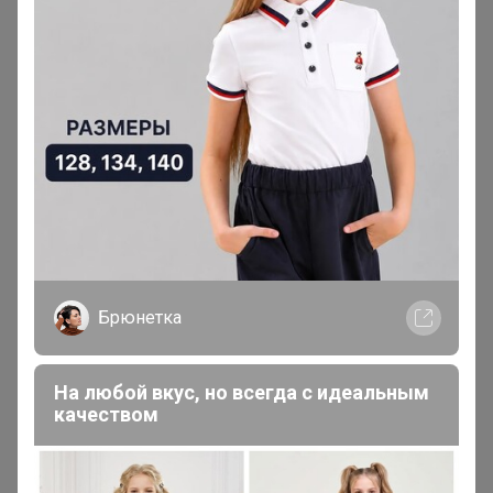
Обновленный. Лучший ❤ "
9 часов назад
Атлантика
Бронзовый организатор
В теме "Черубино = CRB ❤ Креативный.
Обновленный. Лучший ❤ "
Брюнетка
9 часов назад
На любой вкус, но всегда с идеальным
качеством
Атлантика