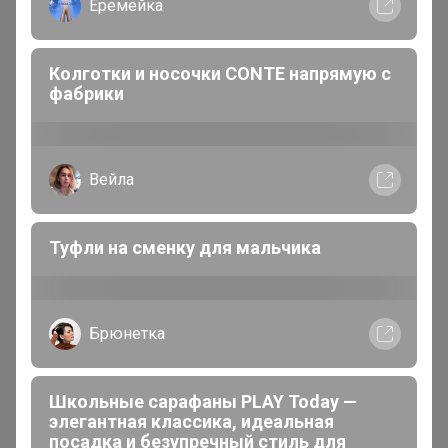
Еремейка
Колготки и носочки CONTE напрямую с
фабрики
Вейла
Эти вещи носят мои дети))) Мне очень нравятся!)))
Туфли на сменку для мальчика
Атлантика
Бронзовый организатор
Брюнетка
В теме "Микс качественного трикотажа (ТМ Basia,
Школьные сарафаны PLAY Today —
ИП Лунева, ЯБольшой и др) "
элегантная классика, идеальная
посадка и безупречный стиль для