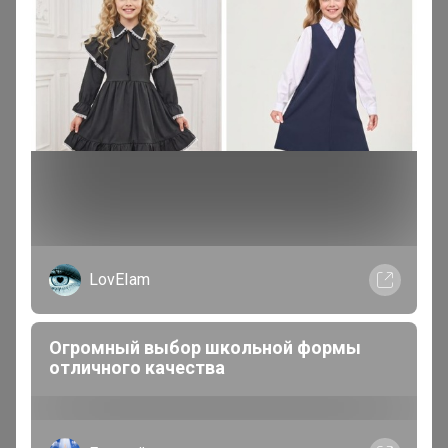
Бронзовый организатор
В теме "Открывается новая закупка! Загляните!"
9 часов назад
Микс качественного трикотажа
(ТМ Basia, ИП Лунева, ЯБольшой и
др)
LovEIam
Огромный выбор школьной формы
отличного качества