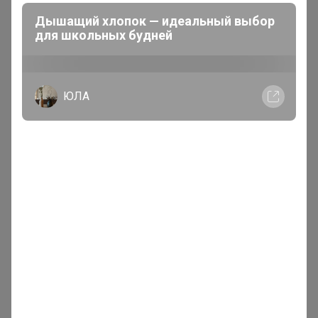
размерный ряд включает изделия от
Дышащий хлопок — идеальный выбор
полутороспального до евро/семейного.
для школьных будней
Все комплекты каталога соответствуют стандартам
качества.
ЮЛА
1
2
3
4
5
Показаны записи
1-10
из
8 135
.
Реклама
Как здесь все устроено?