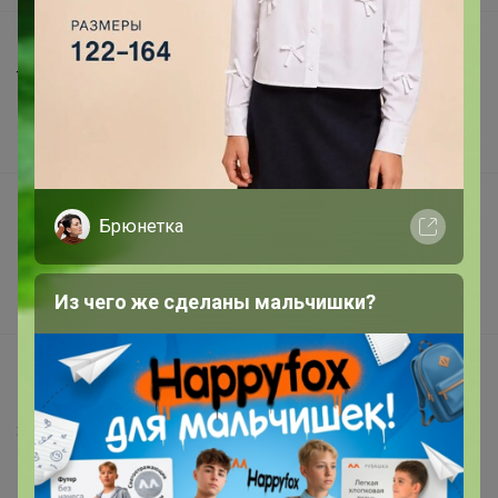
Шоурумы
Торговые марки
Наша команда
В наличии
Подарочные сертификаты
Брюнетка
Реклама на сайте
Поставщикам
Из чего же сделаны мальчишки?
Вакансии
support@24-ok.ru
Написать в поддержку
Защита покупателя
Помощь