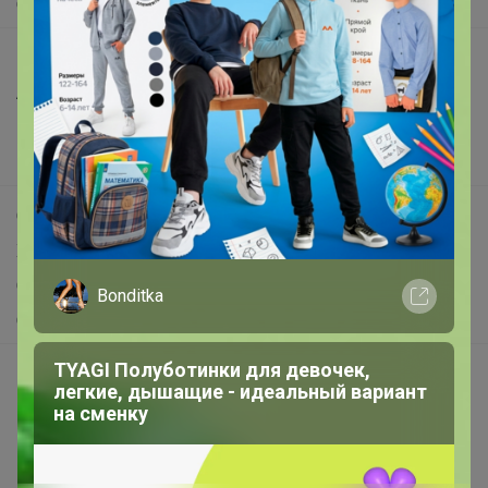
О нас
Все предложения
Анонсы
Новости
Поддержка альпак
Самое выгодное
Хиты продаж
Самое желанное
Bonditka
Самое быстрое
TYAGI Полуботинки для девочек,
Начать зарабатывать с 24-ok
легкие, дышащие - идеальный вариант
Picabox.ru - Лучшее место для ваших изображений
на сменку
Розыгрыш - Генератор случайных чисел
Пульс нашего маркетплейса