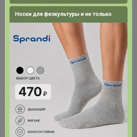
Носки для физкультуры и не только
19 июня, 2021 00:27
Bush
, доброй ночи проверяйте
Vikulik
Виртуоз СП
9 июля, 2021 09:37
Амина
, Добрый день! Когда получим заказы?
Амина
Виртуоз СП