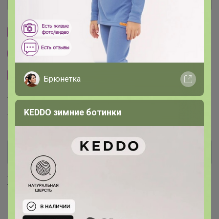
Cтраничка организатора
Другие СП организатора Амина
Сайт закупки
Брюнетка
Торговые марки
KEDDO зимние ботинки
ТД Елена™
Хиты продаж