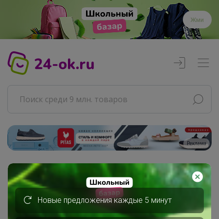
Жми
Реклама
Главная
Совместные покупки
АРХИВ СП
Новые предложения каждые 5 минут
ВЗРОСЛЫЕ СП