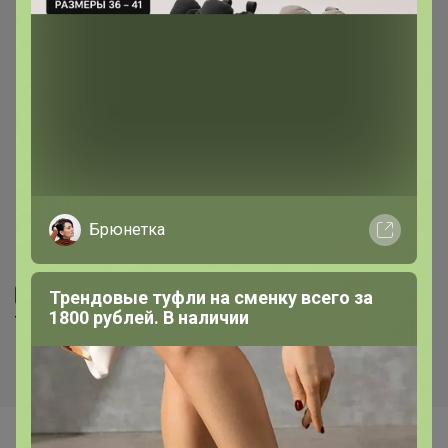
Брюнетка
26р
166р
Трендовые туфли на сменку всего за
-30%
37р
Трусы М10004х
1800 рублей. В наличии
Трусы М20093н