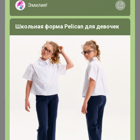
Эмилия!
Амина
Виртуоз СП
Школьная форма Pelican для девочек
1
9 июля, 2021 23:06
Vikulik
, из-за дозаказа получается долго ( извините
Показаны записи
1-8
из
8
.