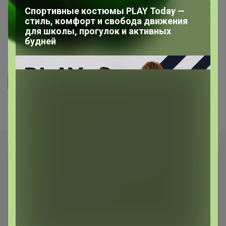
ОДЕЖДА ДЛЯ ВЗРОСЛЫХ
Спортивные костюмы PLAY Today —
стиль, комфорт и свобода движения
для школы, прогулок и активных
СП102 ТД Елена
будней
5.0
7.9K
24.6K
1.2K
16
Ответить
Показаны записи
1-8
из
8
.