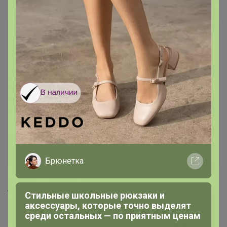
Самые желанные
Брюнетка
359р
166р
Трико на манжете М11502а
Трусы М10004х
Стильные школьные рюкзаки и
аксессуары, которые точно выделят
среди остальных — по приятным ценам