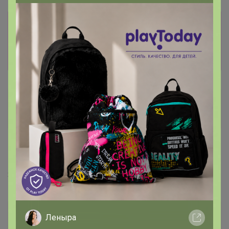
Информация о заказах доступна
лишь членам клуба
Показать
Bush
17 июня, 2021 07:24
Здравствуйте. Поменяйте цр на Березовку пожалуйста
Амина
Леныра
Виртуоз СП