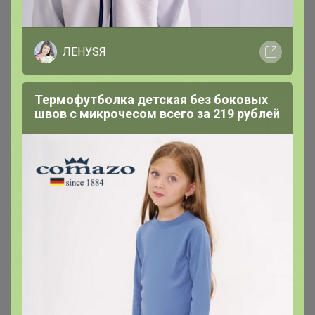
—
100 %
~ 16 дней
Ожидание
ЛЕНУSЯ
Пристрой
1 лот
Термофутболка детская без боковых
швов с микрочесом всего за 219 рублей
Комментарии к лотам
1.2K
Отзывы участников
1.7K
Условия участия
Ключевые даты
История проведённых выкупов