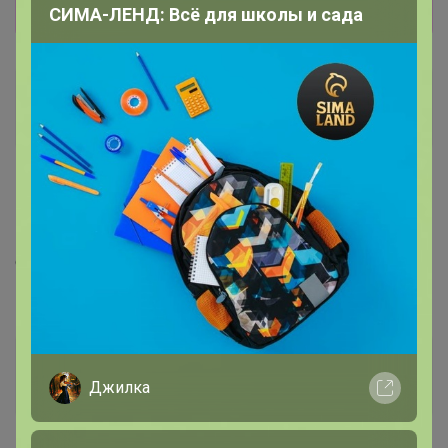
Показать
СИМА-ЛЕНД: Всё для школы и сада
Yukka
Магистр
12 мая, 2021 10:36
apellsinka
, добрый день! Высылала вам фото
сандалий без светодиодов. Есть какое-то решение по
ним?
apellsinka
Великий магистр
Джилка