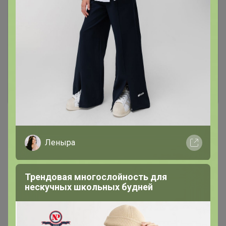
Чтобы ответить или задать вопрос
необходимо авторизоваться на сайте
Это займет меньше минуты
Войти
Зарегистрироваться
Леныра
Реклама
Трендовая многослойность для
нескучных школьных будней
Как здесь все устроено?
Как сделать заказ?
Как получить?