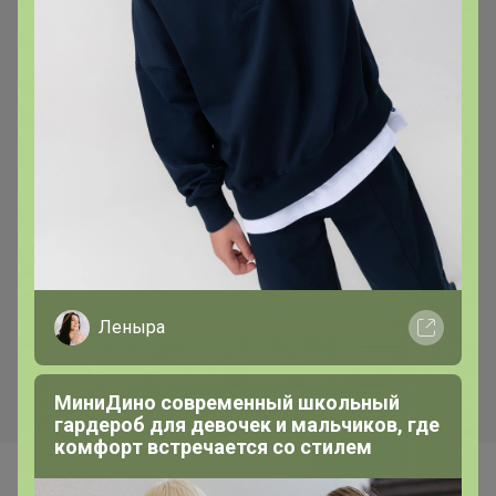
Леныра
МиниДино современный школьный
гардероб для девочек и мальчиков, где
комфорт встречается со стилем
Самые желанные