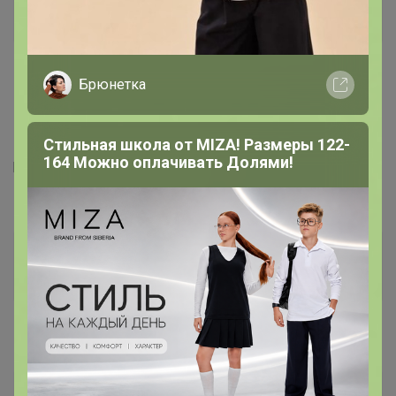
Магистр
13 мая, 2021 10:31
Брюнетка
apellsinka
, модель 38-40 64118-1 Серебро 2 6 3 , уже
на складе или ещё отшивается? Долго её ждать если
Стильная школа от MIZA! Размеры 122-
164 Можно оплачивать Долями!
ряд закроется? И ещё такая можел интересует 38-44
51419-1 Белый
apellsinka
Великий магистр
13 мая, 2021 11:08