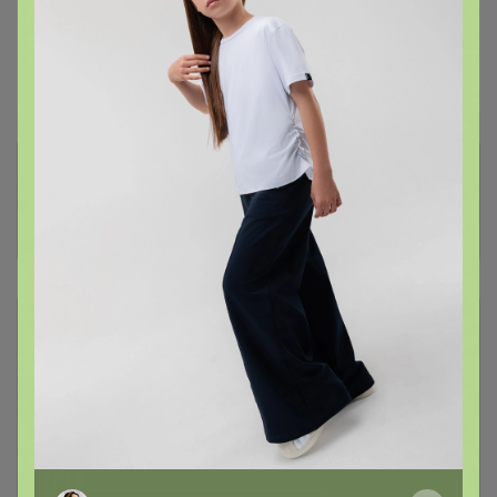
~ 10 дней
Ожидание
Пристрой
8 лотов
Комментарии к лотам
4.4K
Отзывы участников
1.7K
Описание
Условия участия
Ключевые даты