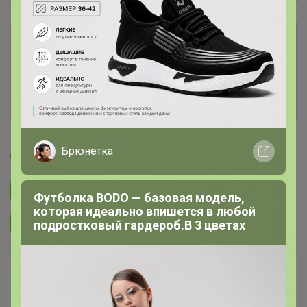
Сбор заказов в данной закупке
завершен.
К сожалению организатор еще не открыл
новую. Подпишитесь на новости закупки,
чтобы быть в курсе её открытия!
Брюнетка
apellsinka
Подписаться на закупку
1.8K
Футболка BODO — базовая модель,
которая идеально впишется в любой
Подписаться на организатора
5K
подростковый гардероб.В 3 цветах
В архиве
Собрано
—
100 %