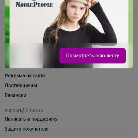
Доставка
Шоурумы
Торговые марки
Наша команда
В наличии
Посмотреть всю ленту
Подарочные сертификаты
Реклама на сайте
Поставщикам
Вакансии
support@24-ok.ru
Брюнетка
Написать в поддержку
Защита покупателя
Кроссовки для девочки на сменку