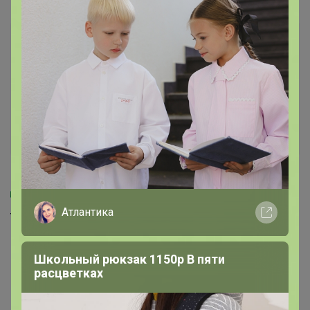
Скидка
2 354р
4 258,6р
-8%
2 547р
-16%
5 080р
747,97р × 4
1 298,87р × 4
Атлантика
в Сплит
в Сплит
Полуботинки женские
БОТИНКИ ЖЕНСКИЕ ЧЕРНЫЙ
36-40 23КФ ЖЕНЩИНА
95015Ш
Школьный рюкзак 1150р В пяти
расцветках