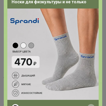
Носки для физкультуры и не только
12 мая, 2021 16:10
apellsinka, добрый день! Высылала вам фото
сандалий без светодиодов. Есть какое-то решение
по ним?
— Yukka
Добрый день
Вы мне высылали фото в ЛС - в ответ я Вам ответила
в ЛС!
Более от Вас фото не было...
Фото нужны на фоне нейтральном, как-будто склад