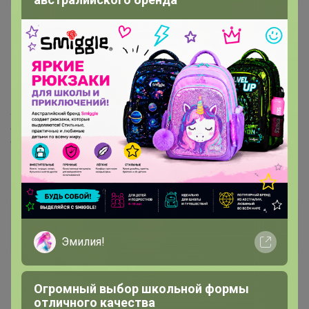
13 февраля, 2021 18:14
СЛАДКАЯ
,
www.ikea.com/ru/ru/p/fejka-feyka-
iskusstvennoe-ras...
✨✨✨Если проблему можно решить, то не стоит о ней
беспокоиться, если её решить нельзя, беспокоиться о ней
бесполезно✨✨✨
максимиилья
Любитель СП
Эмилия!
14 февраля, 2021 20:56
Огромный выбор школьной формы
отличного качества