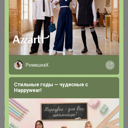
Информация о заказах доступна
лишь членам клуба
Показать
iradka
Кандидат в магистры
РомашкаХ
13 февраля, 2021 09:28
Стильные годы — чудесные с
СЛАДКАЯ
, Добавьте
Happywear!
www.ikea.com/ru/ru/p/oksby-oksbi-pridvernyy-kovrik...