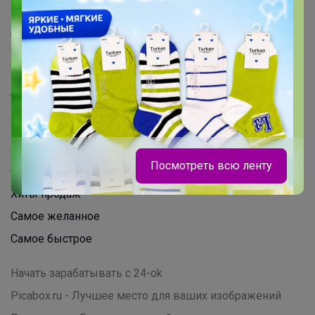
Помощь
О нас
Все предложения
Анонсы
Новости
Поддержка альпак
Посмотреть всю ленту
Самое выгодное
Хиты продаж
Самое желанное
Самое быстрое
Начать зарабатывать с 24-ok
Picabox.ru - Лучшее место для ваших изображений
Эмилия!