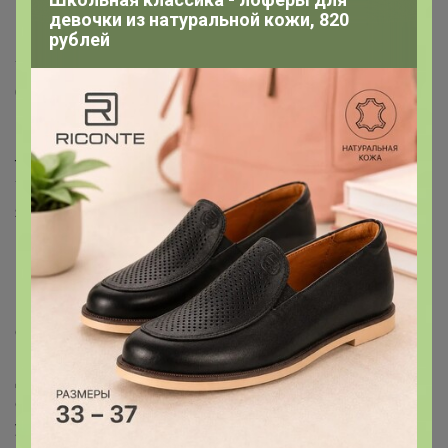
девочки из натуральной кожи, 820
рублей
2.Габарит
Участники города: Крупногабарит и тяжелые заказы
(больше 10 кг) забираем у меня со склада (р-н Дк 1
мая)
в течение трех рабочих дней
(с 10 до 16.00)
Это можно сделать сразу после получения мною
товара (ставлю вам статус "получено организатором").
Увидели статус, пишите мне в ЛС, я вам даю пароли/
явки (адрес и как/когда забрать)
Можно записаться в Центральный ЦР, заказы туда
возит курьер. Либо Красноярье, Мамино солнышко
или Телевизорный по согласованию со мной.
Если вы не забираете заказ и не отписываетесь, когда
сможете забрать, я отправляю его в Центральный ЦР
по умолчанию. Дополнительно не извещаю
Для передачи заказов в
дополнительные ЦР города
:
общий вес ОДНОГО ЗАКАЗА не более 10кг, размер
упаковки 790*390*430; 1020*350*300