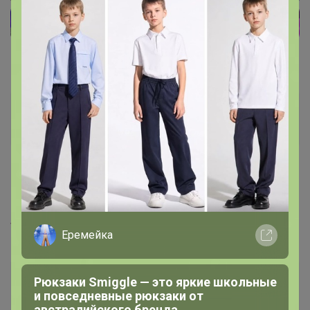
pumma
Виртуоз СП
13 февраля, 2021 17:31
СЛАДКАЯ
, добрый вечер! Добавьте, пожалуйста,
www.ikea.com/ru/ru/p/dundergubbe-dundergubbe-korob...
Еремейка
УМНИЦА-КРАСАВИЦА
Рюкзаки Smiggle — это яркие школьные
и повседневные рюкзаки от
Великий магистр
австралийского бренда