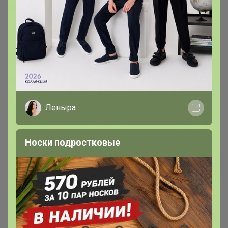
Общий каталог
💬 Телеграм чат -
1
присоединяйтесь
Леныра
⚡️ SALE⚡️ Распродажа скидки до
87
Носки подростковые
50%
1. Ванная комната
235
11. Мебель
48