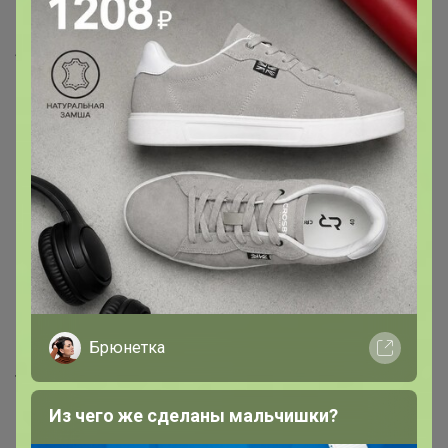
699р
840р
-50%
1 678р
SCHOTTIS ШОТТИС Жалюзи,
белый90x190 см
TAGGHAJ Сковорода
антипригарное покрытие
черного цвета 24 см
(индукция)
Приглашаю вас присоединиться к чату-болталке IKEA
в VIBER
Переходи по ссылке (жми)
Брюнетка
Товар выкупается в магазине ИКЕА-
Из чего же сделаны мальчишки?
Новосибирск по ценам магазина,