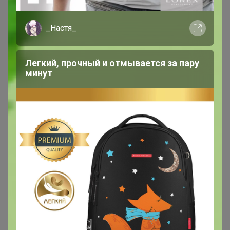
Великий магистр
_Настя_
15 февраля, 2021 07:24
Легкий, прочный и отмывается за пару
СЛАДКАЯ
, здравствуйте! У меня получается объёмный
минут
заказ, можете посмотреть, в цр междугородный такой
отправите?
1
2
3
4
5
Показаны записи
1-10
из
76
.