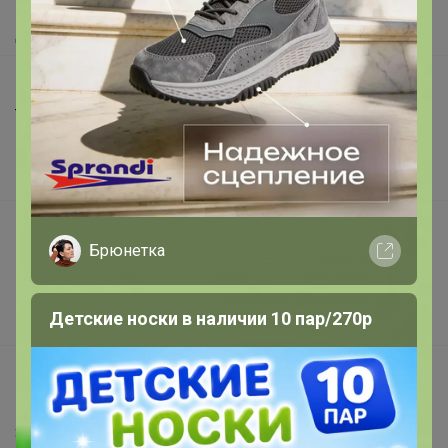
Как получить?
Доставка
Шоурумы
Торговые марки
Наша команда
В наличии
Подарочные сертификаты
Брюнетка
Реклама на сайте
Поставщикам
Детские носки в наличии 10 пар/270р
Вакансии
support@24-ok.ru
Написать в поддержку
Защита покупателя