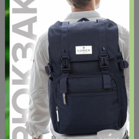
BERGSHULT БЕРГСХУЛЬТ / PERSHULT ПЕРСГУЛЬТ
Полка навесная, белый/белый80x20 см
Стоп 14 августа
IKEA (ИКЕА) 100% оригинал (зарубежка)
РАСПРОДАЖА
Шамик
Великий магистр
15 февраля, 2021 07:24
СЛАДКАЯ
, здравствуйте! У меня получается объёмный
заказ, можете посмотреть, в цр междугородный такой
отправите?
Шамик