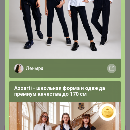
RAJTAN РАЙТАН Банка для
JÄLL ЭЛЛЬ Гладильная
специй, стекло/цвет
доска, настольная 73x32 см
алюминия, 15 сл
Леныра
Azzarti - школьная форма и одежда
премиум качества до 170 см