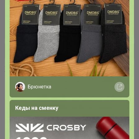
12. Кабели для телефонов
7
2. Спальня . Постельное ,
299
простыни
+ Ещё 10 каталогов
Хиты продаж
Брюнетка
Кеды на сменку
апгрейд хита СТЕКА