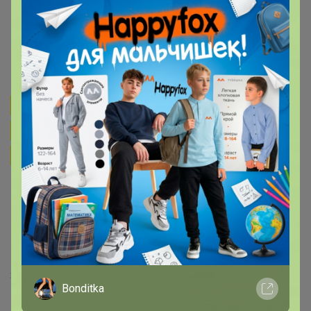
оптовых продаж у ИКЕА нет, но мы
пользуемся всеми привилегиями
клуба ИКЕА-Фемили
Транспортные расходы,
пропорционально стоимости
заказа, примерно 4-5%
Учитывайте
это делая заказ.
Внимательно прочитайте условия
закупки и порядок ее проведения.
Вся информация расположена ниже
За день до стопа проверьте цены на заказанные вами
Bonditka
позиции.
В каталогах могут быть не актуальные цены, т.к. они