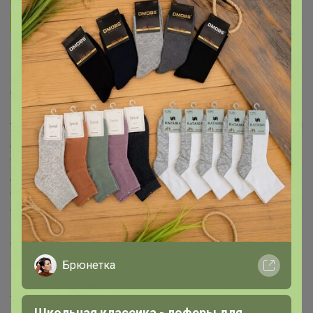
габаритных товаров
1. Стекло и другие хрупкие товары (в т.ч. пластик)
Перед упаковкой все хрупкие товары проверяю на
целостность во время разбора( особенно касается
стекла) КРОМЕ запаянных коробок, их не вскрываю!
Бой и брак сразу возвращаю поставщику, в заказы
участников не вкладываю! Стекло в иногородние ЦР и
дополнительные ЦР города передаю под вашу
ответственность за сохранность. Не отвечаю за
действия курьеров и транспортных компаний после
сдачи заказа в Сортировочный ЦР, т.к. это не в моих
силах
Если желаете подстраховаться, записывайтесь в
основные ЦР (Красноярье, Мамино солнышко,
Центральный, Телевизорный)
Брюнетка
В холодное время года пластик тоже может быть
хрупким, учитывайте это заказывая большие
контейнеры.
Школьная классика - лоферы для