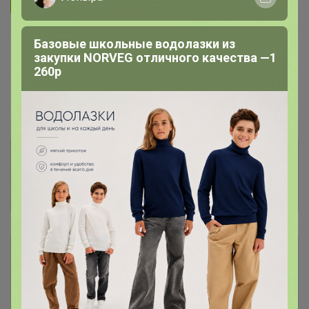
Подписаться на организатора
6.3K
Базовые школьные водолазки из
В архиве
Собрано
закупки NORVEG отличного качества —1
—
100 %
260р
Пристрой
9 лотов
Комментарии к лотам
7.4K
Отзывы участников
36.9K
Описание
Условия участия