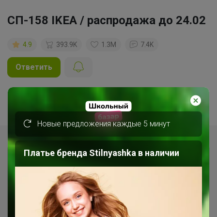
СП-158 IKEA / распродажа до 24.02
4.9
393.9K
1.3M
7.4K
Ответить
1
2
3
4
5
Показаны записи
1-10
из
76
.
Новые предложения каждые 5 минут
Платье бренда Stilnyashka в наличии