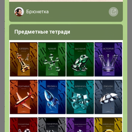
Габариты заказа можно посмотреть на сайте ИКЕА, в
карточке товара в разделе размер и вес упаковки.
Брюнетка
Если размер или вес заказа будет превышать габарит,
то меняю вам ЦР на ближайший основной, если вы не
указали свое пожелание в комментарии
Предметные тетради
Межгород
может
заказывать габаритные товары, но
желательно уточнить у меня о возможности доставки
в ваш ЦР
МЕБЕЛЬ дополнительно не упаковываю, отправляю в
заводской упаковке
3. Картонные коробки
Если вы заказываете картонные коробки, учитывайте,
что они приходят в разобранном виде и если в заказе
присутствую еще какие-то позиции (контейнер,
сковорода или что-то еще не плоское), я буду
подписывать 2 места заказа, отдельно коробки,