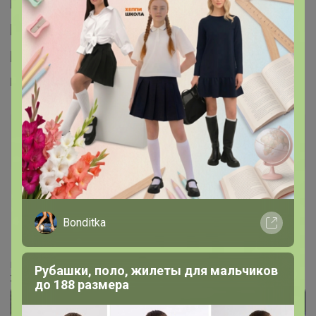
СЛАДКАЯ
Золотой организатор
13 февраля, 2021 09:35
Bonditka
iradka
, а его нет в наличии, не доступен для заказа ((
‌Подписывайтесь на наш чат в Телеграм
Рубашки, поло, жилеты для мальчиков
‌Живые обзоры, акции, спецпредложения
до 188 размера