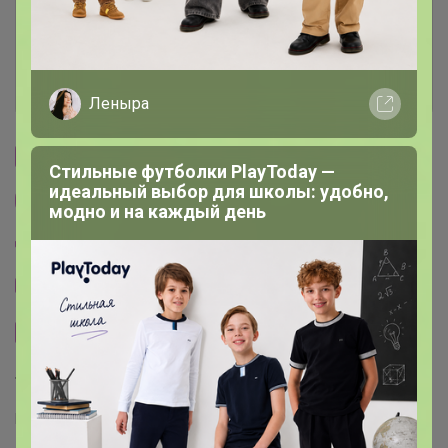
Ключевые даты
История проведённых выкупов
Леныра
Cтраничка организатора
Стильные футболки PlayToday —
идеальный выбор для школы: удобно,
Другие СП организатора СЛАДКАЯ
модно и на каждый день
Пристрой организатора СЛАДКАЯ
Тема отзывов
Сайт закупки
Торговые марки
ИКЕА™
IKEA™