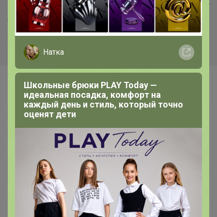
отдельно все остальное. Возможно в ЦР с вас возьмут
доплату за второе место заказа. Рекомендую
заказывать коробки отдельно, в следующей закупке
закажете остальное.[/mod]
Натка
Школьные брюки PLAY Today —
Самые желанные
идеальная посадка, комфорт на
каждый день и стиль, который точно
оценят дети
384р
1 444р