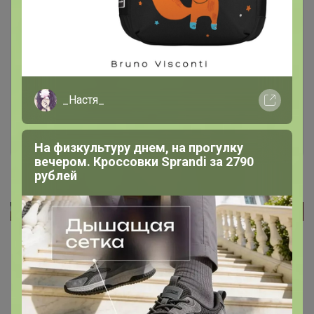
Чтобы ответить или задать вопрос
необходимо авторизоваться на сайте
Это займет меньше минуты
_Настя_
Войти
Зарегистрироваться
На физкультуру днем, на прогулку
вечером. Кроссовки Sprandi за 2790
рублей
Как здесь все устроено?
Как сделать заказ?