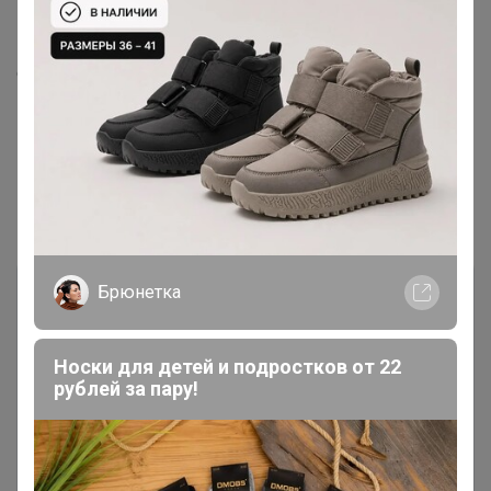
Ну включите в счёт тогда, я оплачу сразу,чтоб быть
спокойной🙂
1
2
3
Показаны записи
1-10
из
27
.
Брюнетка
Носки для детей и подростков от 22
рублей за пару!
Чтобы ответить или задать вопрос
необходимо авторизоваться на сайте