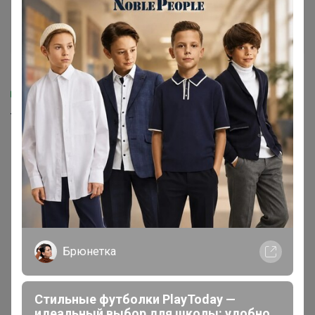
2 059,75р
2 354р
-8%
2 547р
653,22р × 4
в Сплит
747,97р × 4
в Сплит
Туфли для девочки 23СМФ
черный лак
Полуботинки женские
Брюнетка
Стильные футболки PlayToday —
идеальный выбор для школы: удобно,