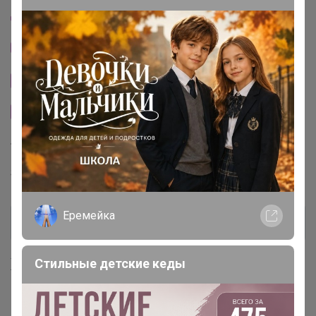
Пристрой организатора apellsinka
Тема отзывов
Сайт закупки
Размерная сетка
Торговые марки
ShagoVita™
Еремейка
Хиты продаж
Стильные детские кеды