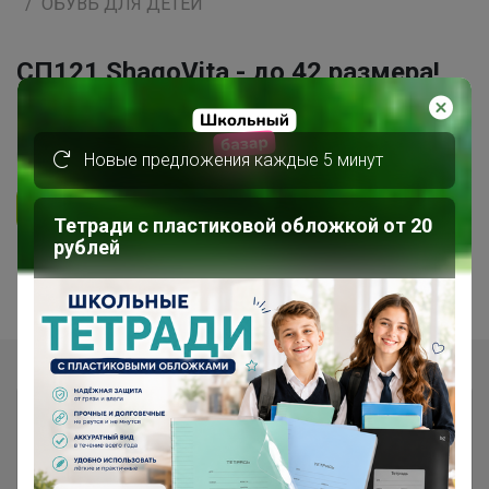
ОБУВЬ ДЛЯ ДЕТЕЙ
СП121 ShаgоVitа - до 42 размера!
Предзаказ школа, осень, зима
4.8K
47.9K
4.4K
10
Новые предложения каждые 5 минут
Ответить
Тетради с пластиковой обложкой от 20
рублей
1
2
3
Показаны записи
1-10
из
27
.