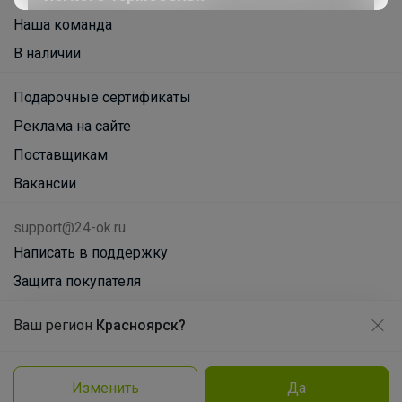
Наша команда
В наличии
Подарочные сертификаты
Реклама на сайте
Поставщикам
Вакансии
support@24-ok.ru
Написать в поддержку
Защита покупателя
Помощь
Ваш регион
Красноярск?
Продолжая использовать этот сайт и нажимая кнопку
О нас
«Принять», вы даёте согласие на обработку файлов
cookie
Все предложения
Изменить
Да
Брюнетка
Подробнее
Принять