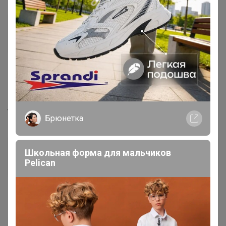
Татьяна_танечка
Мастер СП
14 августа, 2020 11:12
apellsinka
, а из каталога "школа - в наличии на складе"
тоже рядами?
Брюнетка
apellsinka
Школьная форма для мальчиков
Pelican
Великий магистр
14 августа, 2020 11:31