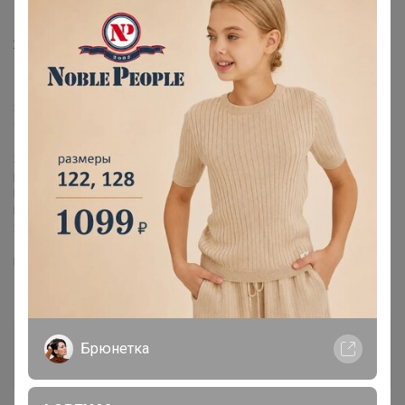
Я скрыла лот, что бы другие участники не вставали на
него.
Я признаю свою вину, готова все возместить, но мне нужно время.
Сколько времени, честно не знаю. Я устроилась на работу, нужно
1.5 - 2 месяца, что бы освоится и начать зарабатывать.
Я думаю, что мне понадобится минимум пол года, что бы
рассчитаться с вами.
Понимаю, вас. Но, поверьте, я делаю все что бы закрыть долги.
Прошу, вас, подождать.
Я всем, все верну.
Если есть возможность сделайте пере зачёт в пристрое
НАЛИЧИЕ
apellsinka
Брюнетка
Великий магистр