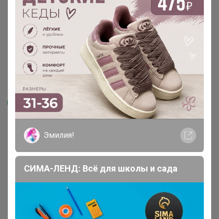
Скидка
1 166,3р
1 496,93р
385,72р × 4
494,06р × 4
в Сплит
в Сплит
Мужские кроссовки
Ботинки для девочки бронза
22КФ 32-37 Девочка
Эмилия!
СИМА-ЛЕНД: Всё для школы и сада