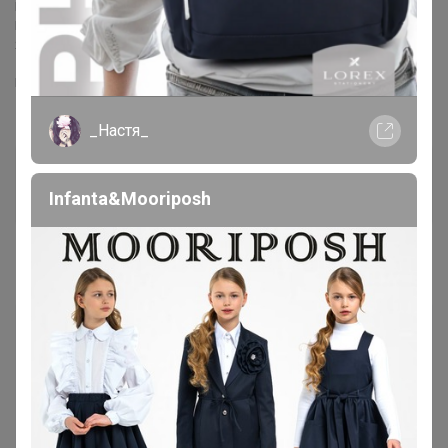
Понимаю, вас. Но, поверьте, я делаю все что бы закрыть долги.
Прошу, вас, подождать.
Я всем, все верну.
Если есть возможность сделайте пере зачёт в пристрое
НАЛИЧИЕ
_Настя_
АнютаТ
Виртуоз СП
Infanta&Mooriposh
14 августа, 2020 11:38