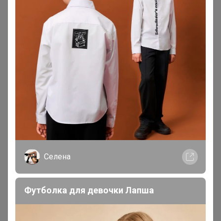
Если из пристроя заказать, то к началу учебного
года придут?
— АнютаТ
Конечно придут.
Aniksanova, нет в наличии для опта.
— apellsinka
Селена
Вчера положила в корзину из пристроя, а сегодня
пишет, что нет их...
Футболка для девочки Лапша
— АнютаТ