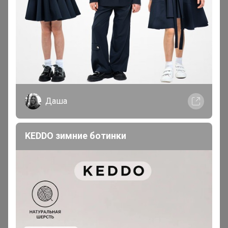
Если из пристроя заказать, то к началу учебного
года придут?
— АнютаТ
Конечно придут.
Даша
Aniksanova, нет в наличии для опта.
— apellsinka
Вчера положила в корзину из пристроя, а сегодня
KEDDO зимние ботинки
пишет, что нет их...
— АнютаТ
Я скрыла лот, что бы другие участники не
вставали на него.
— apellsinka