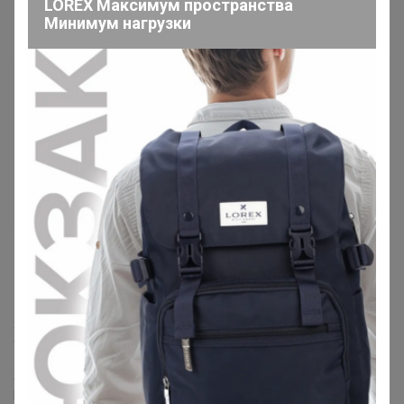
LOREX Максимум пространства
Минимум нагрузки
14 августа, 2020 11:31
apellsinka, а из каталога "школа - в наличии на
складе" тоже рядами?
— Татьяна_танечка
Все рядами.
Я признаю свою вину, готова все возместить, но мне нужно время.
Сколько времени, честно не знаю. Я устроилась на работу, нужно
1.5 - 2 месяца, что бы освоится и начать зарабатывать.
Я думаю, что мне понадобится минимум пол года, что бы
рассчитаться с вами.