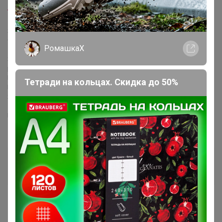
Aniksanova
, нет в наличии для опта.
Я признаю свою вину, готова все возместить, но мне нужно время.
Сколько времени, честно не знаю. Я устроилась на работу, нужно
РомашкаХ
1.5 - 2 месяца, что бы освоится и начать зарабатывать.
Я думаю, что мне понадобится минимум пол года, что бы
рассчитаться с вами.
Понимаю, вас. Но, поверьте, я делаю все что бы закрыть долги.
Тетради на кольцах. Скидка до 50%
Прошу, вас, подождать.
Я всем, все верну.
Если есть возможность сделайте пере зачёт в пристрое
НАЛИЧИЕ
АнютаТ
Виртуоз СП
14 августа, 2020 11:03