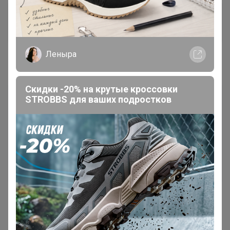
apellsinka
Великий магистр
Леныра
1
13 августа, 2020 22:55
Скидки -20% на крутые кроссовки
STROBBS для ваших подростков
Если из пристроя заказать, то к началу учебного
года придут?
— АнютаТ
Конечно придут.