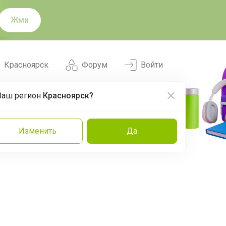
Жми
Красноярск
Форум
Войти
Ваш регион
Красноярск?
Нравится
Заказы
Изменить
Да
и
Команда
Торговые марки
Эксперты