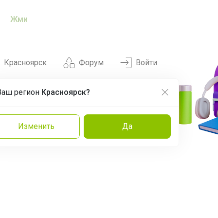
Жми
Красноярск
Форум
Войти
Ваш регион
Красноярск?
Нравится
Заказы
Изменить
Да
и
Команда
Торговые марки
Эксперты