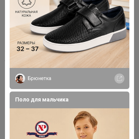
пуша
Великий магистр
15 октября, 2019 10:40
Уважаемый организатор! Вы вообще планируете
отвечать на форуме закупок. С 29.09 ни ответа ни
привета, что за неуважение к участникам СП!?
Брюнетка
Поло для мальчика
mkras24
Великий магистр