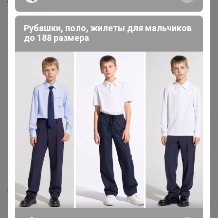
Торговые марки
Наша команда
Рубашки, поло, жилеты для мальчиков
В наличии
до 188 размера
Подарочные сертификаты
Реклама на сайте
Поставщикам
Вакансии
support@24-ok.ru
Написать в поддержку
Защита покупателя
Помощь
О нас
Все предложения