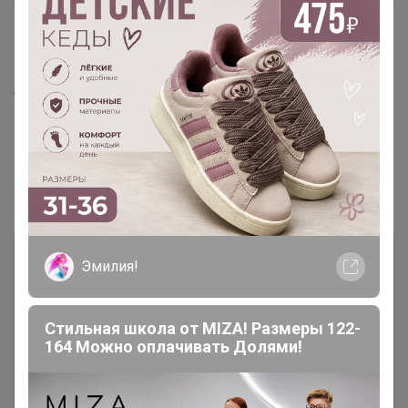
30 ноября, 2019 13:02
Ответьте, пожалуйста, что с моей футболкой?
Показаны записи
1-8
из
8
.
Эмилия!
Стильная школа от MIZA! Размеры 122-
164 Можно оплачивать Долями!
Чтобы ответить или задать вопрос
необходимо авторизоваться на сайте