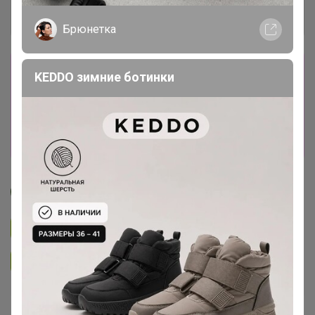
Брюнетка
Сбор заказов в данной закупке
KEDDO зимние ботинки
завершен.
К сожалению организатор еще не открыл
новую. Подпишитесь на новости закупки,
чтобы быть в курсе её открытия!
МЁД
Подписаться на закупку
1.2K
Подписаться на организатора
3.9K
В архиве
Собрано