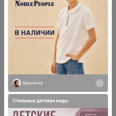
15 октября, 2019 22:48
МЁД
, скажите, СП 169 еще ждать? и когда?
МЁД
Магистр
18 октября, 2019 21:52
Я приношу свои извинения, у меня не отображались,
Брюнетка
что есть сообщения темах. Проблему решают сейчас
Стильные детские кеды
AlenkaSM
Профессионал СП