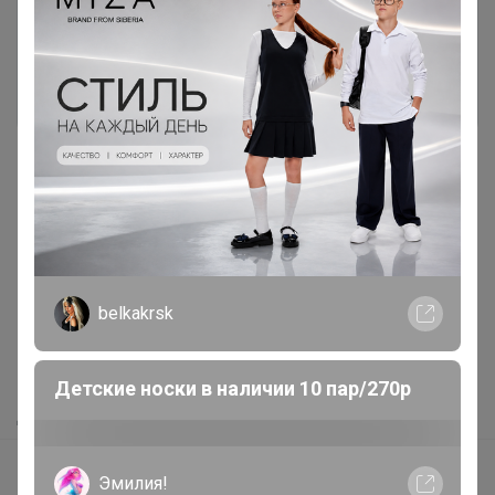
Это займет меньше минуты
Войти
Зарегистрироваться
Реклама
Как здесь все устроено?
belkakrsk
Как сделать заказ?
Как получить?
Детские носки в наличии 10 пар/270р
Доставка
Шоурумы
Эмилия!