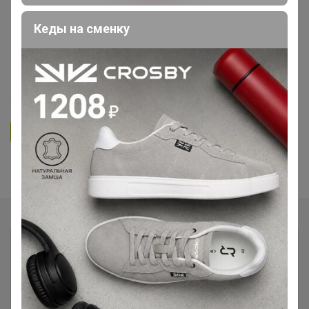
БЕЛЬЁ, КОЛГОТКИ, КУПАЛЬНИКИ
Кеды на сменку
СП174 Беррак Турция белье,
пижамы
5.0
48.2K
342.3K
2.2K
21
Ответить
Показаны записи
1-8
из
8
.