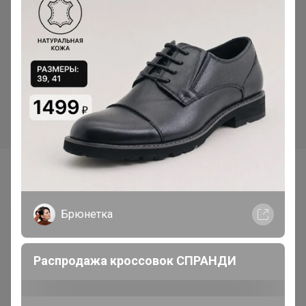
626р
626р
Мягкая игрушка плюшевая
Мягкая игрушка плюшевая
мопс/ собака серый, 30 см
мопс/ собака белый, 30 см
Самые желанные
Брюнетка
Распродажа кроссовок СПРАНДИ