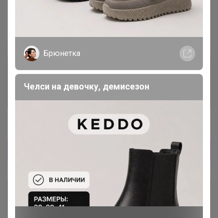
—
63 %
~ 21 день
Ожидание
Брюнетка
Комментарии к лотам
2.2K
Челси на девочку, демисезон
Отзывы участников
6.6K
Новости
Развоз запланирован 26-27 ноября
Описание