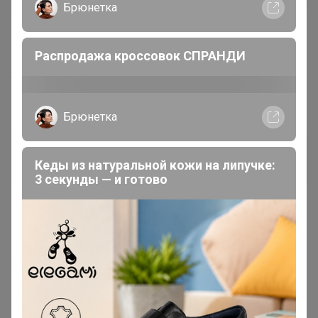
Брюнетка
11 октября, 2019 13:44
Распродажа кроссовок СПРАНДИ
Забрала колготки из сп 168, вместо размера 4-5
положили 2-3, это ваша ошибка или пересор?
Брюнетка
Кубичечек
Кеды из натуральной кожи на липучке:
Виртуоз СП
3 секунды — и готово
12 октября, 2019 15:17
МЁД
,
Здравствуйте, подскажите, возвраты в течении какого
времени делаете? Заявку на возврат сделала 02.10. ...