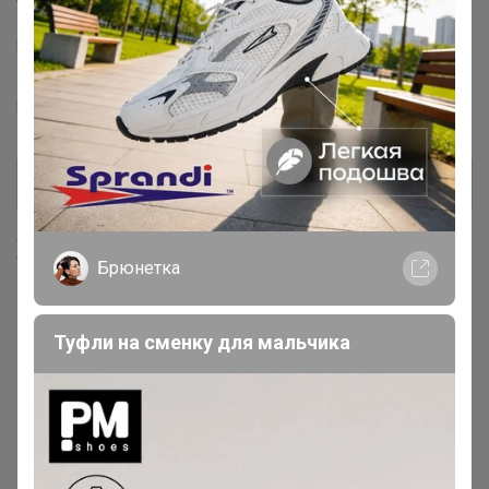
Торговые марки
Berrak™
Oztas™
Donella™
Orkide™
Penti™
Kota™
X-lady™
Berland™
Bross™
Ozkan™
Fapi™
Pijamoni™
Belinay™
Emek™
MissElit™
Хиты продаж
Брюнетка
Туфли на сменку для мальчика