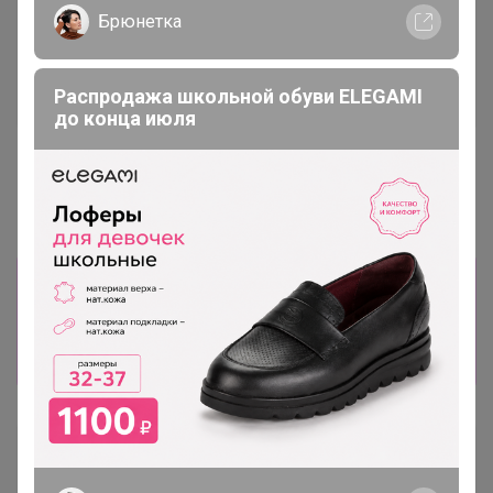
Брюнетка
Распродажа школьной обуви ELEGAMI
до конца июля
741р
741р
Мягкая игрушка-
Мягкая игрушка-
обнимашка- сплюшка
обнимашка- сплюшка
Альпака 45 см, фиолетовая
Альпака/ Лама 45 см,
розовая
Информация о заказах доступна
лишь членам клуба
Показать
eaka
Любитель СП