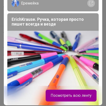
Еремейка
Анонсы
Новости
ErichKrause. Ручка, которая просто
Поддержка альпак
пишет всегда и везде
Самое выгодное
Хиты продаж
Самое желанное
Самое быстрое
Начать зарабатывать с 24-ok
Picabox.ru - Лучшее место для ваших изображений
Розыгрыш - Генератор случайных чисел
Пульс нашего маркетплейса
Посмотреть всю ленту
Укорачиватель ссылок