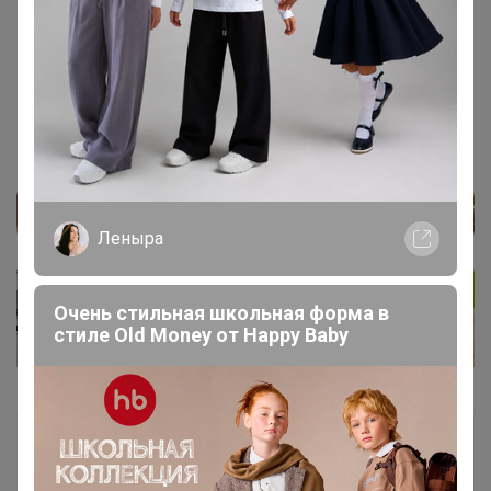
16 марта, 2019 21:31
Катюшка803
,
В вск утром открою новую закупку
Леныра
Очень стильная школьная форма в
стиле Old Money от Нappy Вaby
Катюшка803
Виртуоз СП