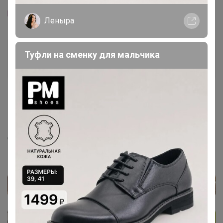
Можно добавить в каталог платье
https://coctelle.ru/catalog/t_12/i_3383/
?
Леныра
Натка
Туфли на сменку для мальчика
Бронзовый организатор
13 марта, 2019 07:36
little_genius
,
Добавила каталог "Новинки"