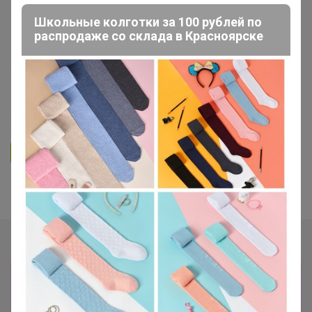
ОДЕЖДА ДЛЯ ВЗРОСЛЫХ
Школьные колготки за 100 рублей по
распродаже со склада в Красноярске
СП-44 Coctellе - женские платья c
40 по 56 размер. Cкидки! Скидки!
Скидки!
908
24K
35
18
Ответить
Показаны записи
1-9
из
9
.
Сбор заказов в данной закупке
завершен.