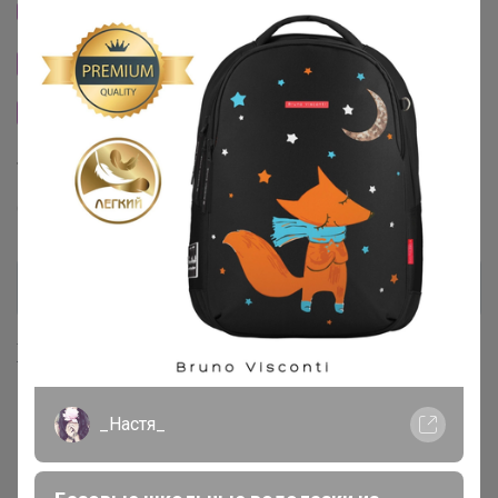
Тема отзывов
Сайт закупки
Размерная сетка
Торговые марки
Coctelle™
Хиты продаж
_Настя_