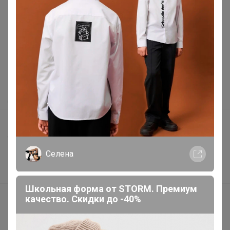
Реклама
Как здесь все устроено?
Как сделать заказ?
Как получить?
Доставка
Шоурумы
Торговые марки
Селена
Наша команда
В наличии
Школьная форма от STORM. Премиум
Подарочные сертификаты
качество. Скидки до -40%
Реклама на сайте