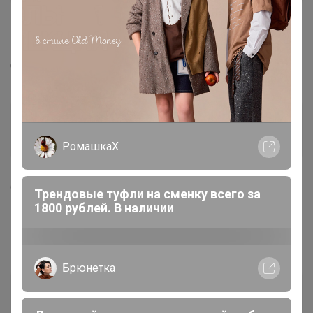
16 марта, 2019 21:47
Спасибо!
rada_bond
Магистр
РомашкаХ
6 апреля, 2019 11:25
Трендовые туфли на сменку всего за
1800 рублей. В наличии
Натка
, а когда уже приедут заказы, вроде едут с
Новосиба всего лишь?
Брюнетка
Натка
Бронзовый организатор