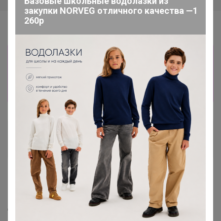
Базовые школьные водолазки из
закупки NORVEG отличного качества —1
260р
Информация о заказах доступна
лишь членам клуба
Показать
little_genius
Виртуоз СП
12 марта, 2019 18:31
Добрый день!