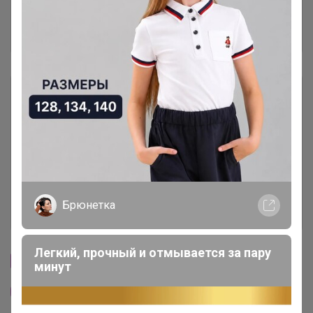
Отзывы участников
129
Описание
Условия участия
Ключевые даты
Брюнетка
История проведённых выкупов
Легкий, прочный и отмывается за пару
Cтраничка организатора
минут
Другие СП организатора Натка