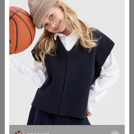
Поставщикам
Вакансии
support@24-ok.ru
Написать в поддержку
Защита покупателя
Помощь
О нас
Все предложения
Анонсы
Новости
Поддержка альпак
Самое выгодное
Хиты продаж