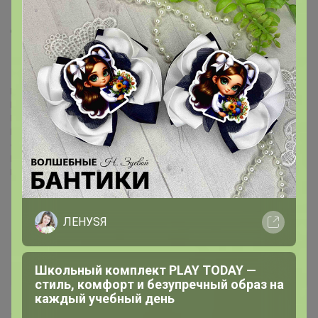
Мафия
, подскажите мне нужно маме джинсы на
ОБ120 ? какой лучше размер выбрать 34 или 36?
Электронная почта технической поддержки и администрации:
support@24-ok.ru
Подарочные сертификаты
Все предложения
Пункты выдачи
Вакансии
Организаторы
Программа защиты покупателей
Правила СП
ЛЕНУSЯ
Томми
Виртуоз СП
Школьный комплект PLAY TODAY —
стиль, комфорт и безупречный образ на
каждый учебный день
21 октября, 2018 10:46