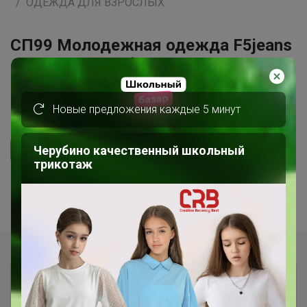
ОДЕЖДА ДЛЯ ВЗРОСЛЫХ
СП99 Молодежная одежда F5jeans
- джинсы, футболки! Новая
коллекция!!!
Новые предложения каждые 5 минут
5.0
20.8K
115.7K
4.4K
14
Ответить
Черубино качественный школьный
трикотаж
1
2
3
Показаны записи
1-10
из
27
.