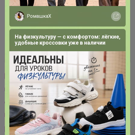
Описание
РомашкаХ
Условия участия
На физкультуру — с комфортом: лёгкие,
Ключевые даты
удобные кроссовки уже в наличии
История проведённых выкупов
Cтраничка организатора
Другие СП организатора Мафия
Пристрой организатора Мафия
Тема отзывов
Сайт закупки