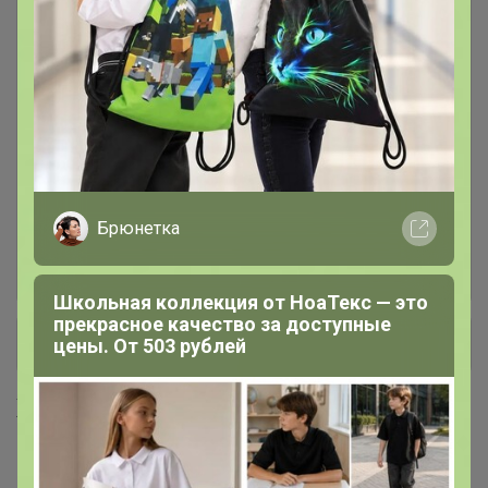
Джинсы мужские
43
Джинсы УТЕПЛЕННЫЕ для
10
мужчин и женщин
Толстовки женские
1
Брюнетка
Трикотаж ТЕПЛЫЙ для мужчин:
26
толстовки, брюки, водолазки
Школьная коллекция от НоаТекс — это
прекрасное качество за доступные
+ Ещё 4 каталога
цены. От 503 рублей
Хиты продаж