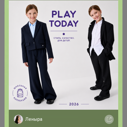
заказала 31 на об 102 от 83 но грызут сомнения ,
помогите плииз!
Мафия
Магистр
23 октября, 2018 13:35
Мафия
, подскажите мне нужно маме джинсы на
ОБ120 ? какой лучше размер выбрать 34 или 36?
— "vally"
Леныра