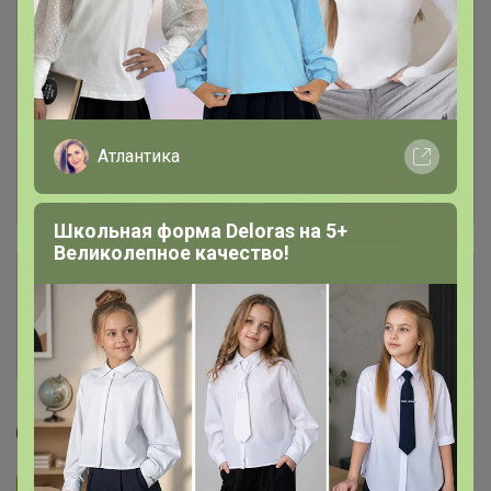
Атлантика
Школьная форма Deloras на 5+
Великолепное качество!
Сбор заказов в данной закупке
завершен
Перейти к текущей закупке
Мафия
Подписаться на закупку
1.4K