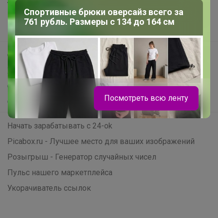
Анонсы
Спортивные брюки оверсайз всего за
Новости
761 рубль. Размеры с 134 до 164 см
Поддержка альпак
Самое выгодное
Хиты продаж
Самое желанное
Посмотреть всю ленту
Самое быстрое
Начать зарабатывать с 24-ok
Picabox.ru - Лучшее место для ваших изображений
Розыгрыш - Генератор случайных чисел
Пульс нашего маркетплейса
Укорачиватель ссылок
LovEIam