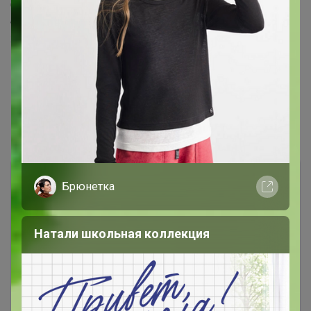
Спасибо! Читала в прошлом году модель с флисом
была большемерит на 2 размера в этом сезоне она так
же будет или нет? Арт. Такой же.
1
2
3
Показаны записи
1-10
из
27
.
Брюнетка
Натали школьная коллекция
Чтобы ответить или задать вопрос
необходимо авторизоваться на сайте
Это займет меньше минуты