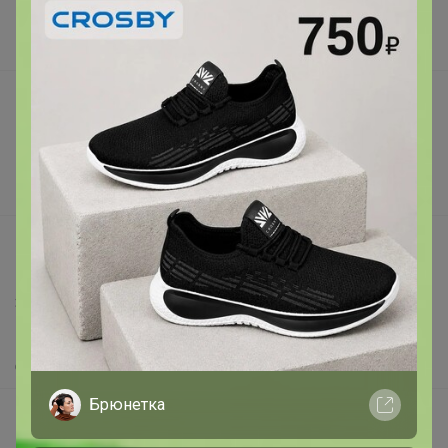
Наша команда
В наличии
Подарочные сертификаты
Реклама на сайте
Поставщикам
Вакансии
support@24-ok.ru
Написать в поддержку
Защита покупателя
Помощь
О нас
Брюнетка
Все предложения