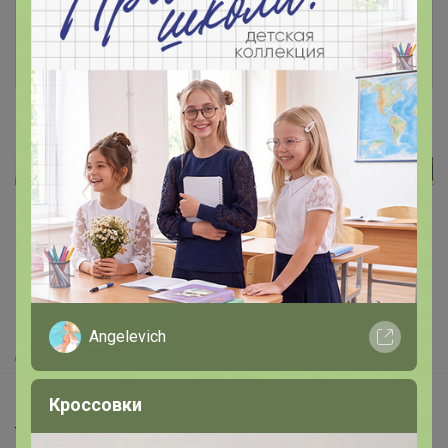
Войти
Зарегистрироваться
Реклама
Как здесь все устроено?
Как сделать заказ?
Как получить?
Angelevich
Доставка
Шоурумы
Кроссовки
Торговые марки