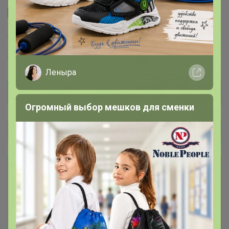
Размерная сетка
Торговые марки
F5™
Ф5™
F`FIVE™
Леныра
Огромный выбор мешков для сменки
Общий каталог
РАСПРОДАЖА
79
Футболки, рубашки, поло, толстовки
Джинсы женские
28