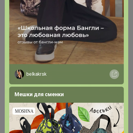
Новинка
1 791р
Джинсы женские F`FIVE
19839
belkakrsk
Мешки для сменки
ФЛИС
2 061р
Женские джинсы F`FIVE
19846-Warm