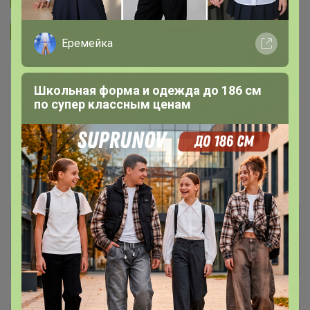
Подписаться на организатора
2.9K
Еремейка
В архиве
Школьная форма и одежда до 186 см
—
по супер классным ценам
~ 14 дней
Ожидание
Пристрой
25 лотов
Комментарии к лотам
4.4K
Отзывы участников
5.5K