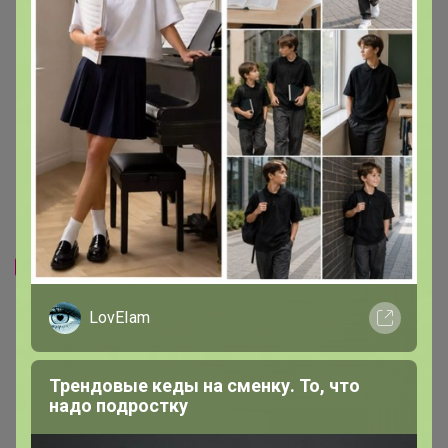
Скидка
Скидка
1 192р
400р
-26%
1 600р
-32%
590р
Шорты женские F`FIVE 18414
Поло мужское F`FIVE 02336
(154025)
LovEIam
Трендовые кеды на сменку. То, что
надо подростку