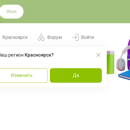
Жми
Красноярск
Форум
Войти
Ваш регион
Красноярск?
Нравится
Заказы
Изменить
Да
и
Команда
Торговые марки
Эксперты