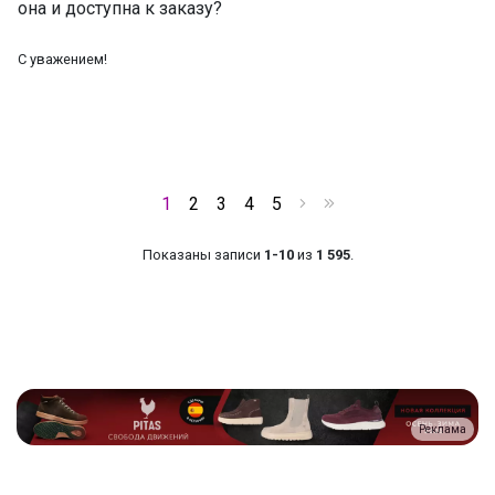
она и доступна к заказу?
С уважением!
1
2
3
4
5
Показаны записи
1-10
из
1 595
.
Реклама