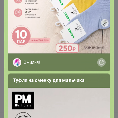
После 22 августа 2026 г.
Размер
1 участник считает, что
размер — соответствует
.
44
45
46
Рост
Эмилия!
164-172
Туфли на сменку для мальчика
Делая заказ, Вы подтверждаете что ознакомлены с
регламентом выкупа
и соглашаетесь с
договором оферты
.