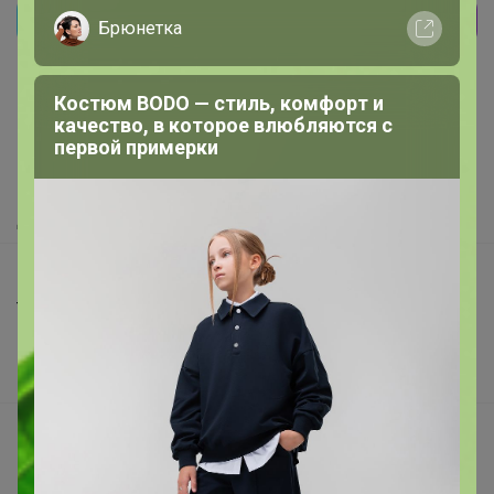
Брюнетка
Реклама
Костюм BODO — стиль, комфорт и
Как здесь все устроено?
качество, в которое влюбляются с
первой примерки
Как сделать заказ?
Как получить?
Доставка
Шоурумы
Торговые марки
Наша команда
В наличии
Подарочные сертификаты
Реклама на сайте