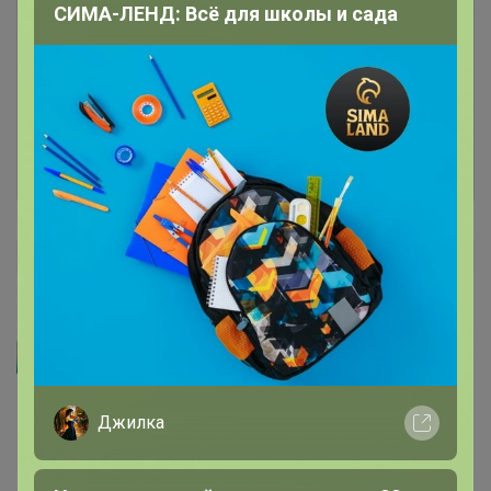
СИМА-ЛЕНД: Всё для школы и сада
Чтобы написать комментарий необходимо
авторизоваться на сайте!
Это займет меньше минуты
Войти
Зарегистрироваться
Артемида
karamel22
, спасибо за чудесный отзыв! Носите с
Джилка
удовольствием
7 ноября, 2024 22:54