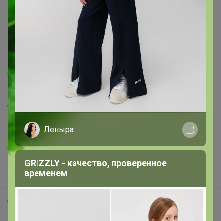
Поставщикам
Вакансии
support@24-ok.ru
Написать в поддержку
Защита покупателя
Помощь
О нас
Леныра
Все предложения
Анонсы
Новости
GRIZZLY - качество, проверенное
временем
Поддержка альпак
Самое выгодное
Хиты продаж