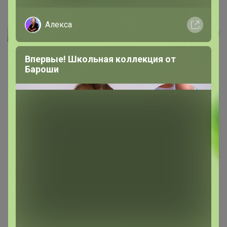
230/218/3086/1p Сорочка мужская...
Алекса
Артемида
Впервые! Школьная коллекция от
Бароши