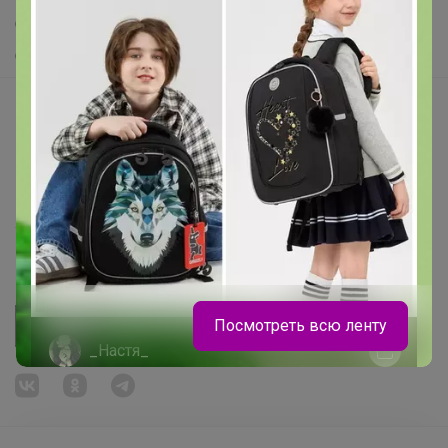
Самое желанное
Самое быстрое
Начать зарабатывать с 24-ok
Picabox.ru - Лучшее место для ваших изображений
Розыгрыш - Генератор случайных чисел
Пульс нашего маркетплейса
Укорачиватель ссылок
Посмотреть всю ленту
_Настя_
На физкультуру днем, на прогулку
вечером. Кроссовки Sprandi за 2790