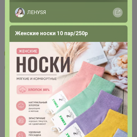
ЛЕНУSЯ
Женские носки 10 пар/250р
Новинка
2
4
2
1
230/218/3086/1p Сорочка мужская
длинный рукав
1 943
р
Орг.
427,46р
Доставка
≈ 90р
Доставка ~ 15 дней с момента включения в
счет