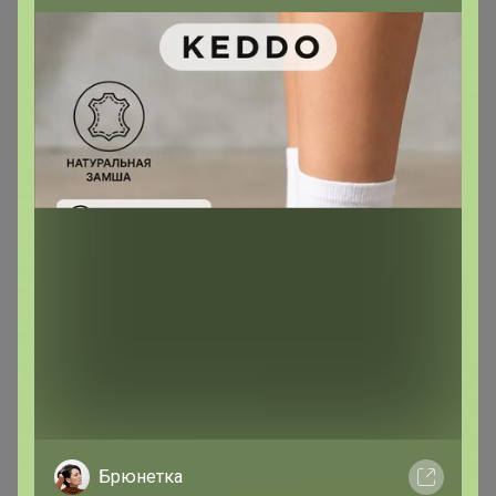
Мари24ок
Магистр
В теме "БАДы высшего качества! Новинки -
Энзимный комплекс и Противомикробный
комплекс."
23 июня, 2025 08:35
инесса_2004
, Здравствуйте!) Это вторая в подарок )))
Спасибо девочки за долгое ожидание 🙏
Мари24ок
Магистр
Брюнетка