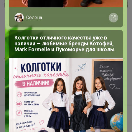
Реклама
Селена
Как здесь все устроено?
Колготки отличного качества уже в
Как сделать заказ?
наличии — любимые бренды Котофей,
Как получить?
Mark Formelle и Лукоморье для школы
Доставка
Шоурумы
Торговые марки
Наша команда
В наличии
Подарочные сертификаты
Реклама на сайте