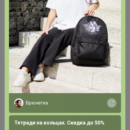
Мари24ок
Магистр
В теме "Любимая Божья коровка - не убиваемый
трикотаж! Стиль, лаконичность и высокое качество
тканей."
1
6 июня, 2025 09:00
Ленок8
, Дорогие участники! Производитель увеличил
сроки пошива заказов, не уведомив заказчиков.
Ситуация конечно крайне не приятная. Я на связи и
пытаюсь выбить наши заказы как можно раньше.
Буквально пилю их КАЖДЫЙ день! Сроки по факту
Брюнетка
составляют 2 месяца!!! Что считаю не приемлемым
для местных производителей! Эта закупка вчера
Тетради на кольцах. Скидка до 50%
выехала к нам! Ждём в течении дней 5. Дальнейшее