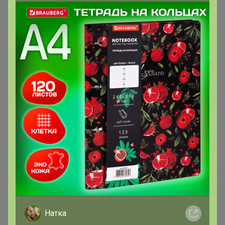
сотрудничество с ними не целесообразно думаю.
Мари24ок
Магистр
В теме "Любимая Божья коровка - не убиваемый
трикотаж! Стиль, лаконичность и высокое качество
тканей."
6 июня, 2025 08:57
Ленок8
, добрый день!)
Мари24ок
Натка
Магистр