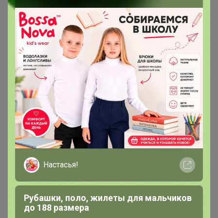
Сообщения пользователя —
Мари24ок
1
2
3
4
5
Показаны записи
1-10
из
343
.
Мари24ок
Магистр
В теме "ЦР Предмостная"
Настасья!
29 ноября, 2025 18:21
Рубашки, поло, жилеты для мальчиков
Добрый вечер!) Продлите пожалуйста хранение 🙏
до 188 размера
Никак не могу успеть по графику . В понедельник