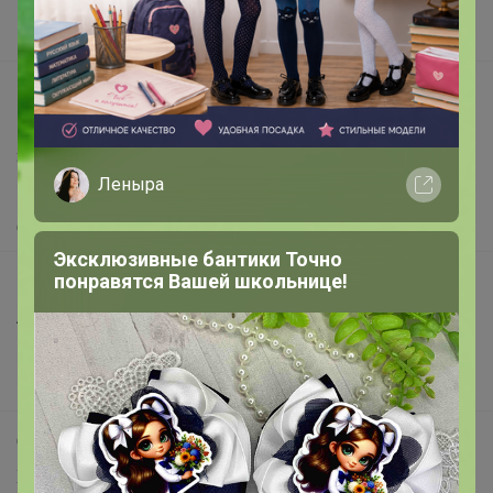
Поставщикам
Вакансии
support@24-ok.ru
Написать в поддержку
Защита покупателя
Леныра
Помощь
О нас
Эксклюзивные бантики Точно
понравятся Вашей школьнице!
Все предложения
Анонсы
Новости
Поддержка альпак
Самое выгодное
Хиты продаж