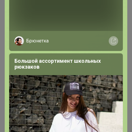
Мари24ок
Магистр
Брюнетка
В теме "Любимая Божья коровка - не убиваемый
трикотаж! Стиль, лаконичность и высокое качество
тканей."
Большой ассортимент школьных
рюкзаков
1
6 июня, 2025 12:12
iren77
, да, согласна. Возможно сезон сейчас. Можно
попробовать к сентябрю узнать степень их
загруженности и попробовать собрать. Но пока
слишком долго выходит😢 зарубежка быстрее
приезжает 😅