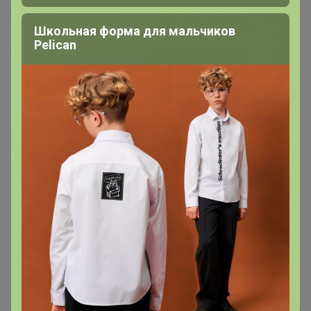
В теме "Кроссовки премиум класса. Без доставки!
Школьная форма для мальчиков
Pelican
Бесплатная выдача в ЦР! Новинки каждую неделю!"
25 мая, 2025 17:47
Olesya0880
, Добрый день! ) Завтра забираем и часть
завтра же отвезем, часть послезавтра)
1
2
3
4
5
Показаны записи
1-10
из
343
.