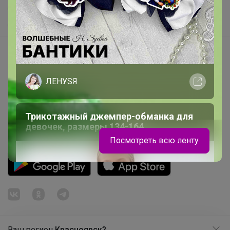
Самое желанное
Самое быстрое
Начать зарабатывать с 24-ok
Picabox.ru - Лучшее место для ваших изображений
ЛЕНУSЯ
Розыгрыш - Генератор случайных чисел
Пульс нашего маркетплейса
Трикотажный джемпер-обманка для
Укорачиватель ссылок
девочек, размеры 134-164
Посмотреть всю ленту
Ваш регион
Красноярск?