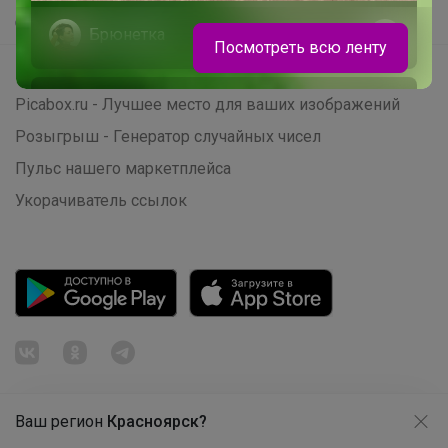
Самое быстрое
Брюнетка
Посмотреть всю ленту
Начать зарабатывать с 24-ok
CROSBY полуботинки для занятий
Picabox.ru - Лучшее место для ваших изображений
спортом и на каждый день
Розыгрыш - Генератор случайных чисел
Пульс нашего маркетплейса
Укорачиватель ссылок
Ваш регион
Красноярск?
Продолжая использовать этот сайт и нажимая кнопку
«Принять», вы даёте согласие на обработку файлов