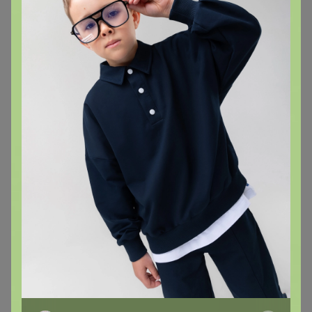
kristinchik
Магистр
В теме "GREG, CASINO - футболки от 480 рублей!
Сорочки на разный рост! Поло, платья, кардиганы!"
1
27 января, 2025 12:41