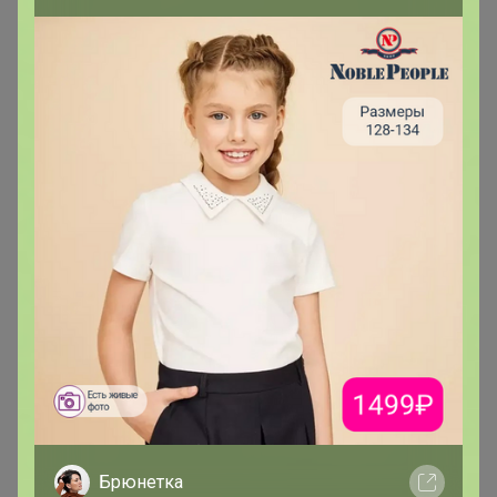
Магистр
В теме "iHerb - витамины, добавки для здоровья,
товары для красоты! Ежедневные Скидки до -70% "
8 апреля, 2026 16:19
TanyaPK
, добрый день, у меня не проходит вам оплата.
Выдаёт ошибку про Честный знак?
Брюнетка