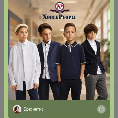
Как здесь все устроено?
Как сделать заказ?
Как получить?
Доставка
Шоурумы
Торговые марки
Наша команда
В наличии
Подарочные сертификаты
Реклама на сайте
Брюнетка
Поставщикам