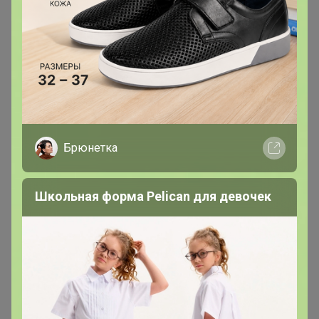
сумма списалась, а в системе 24ок висит
задолженность
Брюнетка
Школьная форма Pelican для девочек
kristinchik
Магистр
В теме "iHerb - витамины, добавки для здоровья,