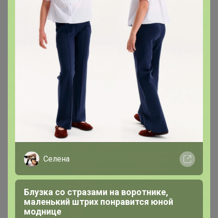
товары для красоты! Ежедневные Скидки до -70% "
8 апреля, 2026 16:37
TanyaPK
, теперь получилось оплатить
Селена
Блузка со стразами на воротнике,
маленький штрих понравится юной
kristinchik
моднице