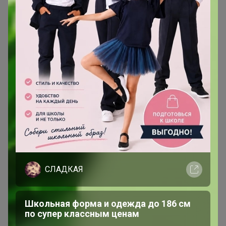
27 января, 2025 08:26
24-ok.ru/purchase/689191/catalog/268616
эти носки
стоят 425р, это не ошибка?
Лот
2
4
2
85р
CLE Носки муж S101 хл+эл укороченные
Стоп 12 августа
СЛАДКАЯ
Магазин белья CLEVER /муж+жен+носки/.
Здесь белье в наличии и на заказ с местного
склада
Школьная форма и одежда до 186 см
по супер классным ценам