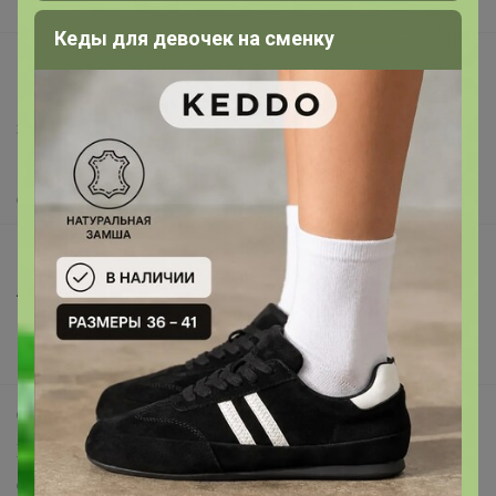
Вакансии
Кеды для девочек на сменку
support@24-ok.ru
Написать в поддержку
Защита покупателя
Помощь
О нас
Все предложения
Анонсы
Новости
Поддержка альпак
Самое выгодное
Хиты продаж
Самое желанное