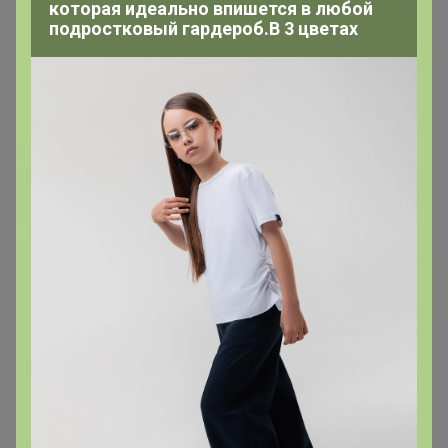
которая идеально впишется в любой
подростковый гардероб.В 3 цветах
kristinchik
Магистр
В теме "iHerb - витамины, добавки для здоровья,
товары для красоты! СКИДКА -20% на добавки для
женщин и товары для красоты! ПОСЛЕДНИЙ День"
12 марта, 2025 13:05
TanyaPK
, добрый день.