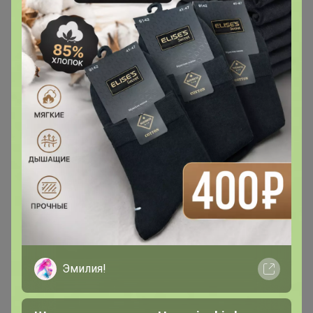
kristinchik
Магистр
В теме "iHerb - витамины, добавки для здоровья,
товары для красоты! СКИДКА -20% на ВСЕ!"
15 августа, 2025 18:14
TanyaPK
, добрый день, откройте, пожалуйста такой
детский цинк Nature's way, 120 таблеток
Эмилия!