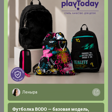
kristinchik
Магистр
В теме "iHerb - витамины, добавки для здоровья,
товары для красоты! СКИДКА -20% на ВСЕ добавки
и БАДы + уход за волоса"
23 марта, 2025 22:57
Здравствуйте. Можно мне в заказ ещё цинк
kz.iherb.com/pr/nature-s-way-zinc-chelate-30-mg-10...
‌на сайте показывает, что он в наличии на
Леныра
Футболка BODO — базовая модель,