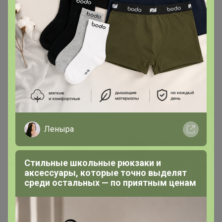
3 июля, 2025 11:02
Geneva
, добрый день. Хочу заказать пижаму со
штанами дочке, не могу понять по размерности.
Плавки она носит 44 и 46 из данной закупки. Какой
размер выбрать. Платье домашнее у неё 44 размера.
Помогите, пожалуйста, определиться с размером
Леныра
Стильные школьные рюкзаки и
аксессуары, которые точно выделят
среди остальных — по приятным ценам