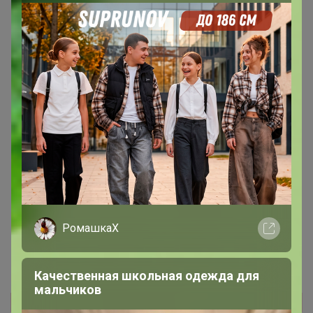
1
2
3
4
5
Показаны записи
1-10
из
179
.
РомашкаХ
Качественная школьная одежда для
мальчиков
Реклама