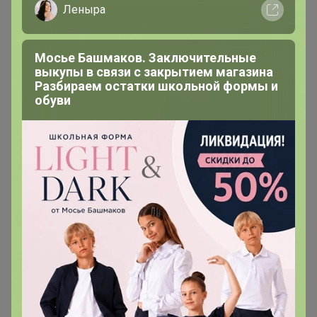
Леныра
Спасибо. Записалась.
Мосье Башмаков. Заключительные
выкупы в связи с закрытием магазина
Разбираем остатки школьной формы и
обуви
kristinchik
Магистр
В теме "CLEVER - в НАЛИЧИИ у меня! Белье М+Ж/
носки/футболки/домОдежда"