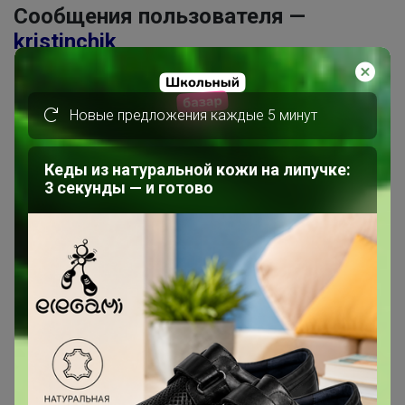
Сообщения пользователя —
kristinchik
1
2
3
4
5
Новые предложения каждые 5 минут
Показаны записи
1-10
из
179
.
Кеды из натуральной кожи на липучке:
3 секунды — и готово
kristinchik
Магистр
В теме "Norveg - льняная и шелковая одежда, море
новинок!"
29 июля, 2026 22:27
Леныра
, добрый вечер. Оплатила через альфа пей,