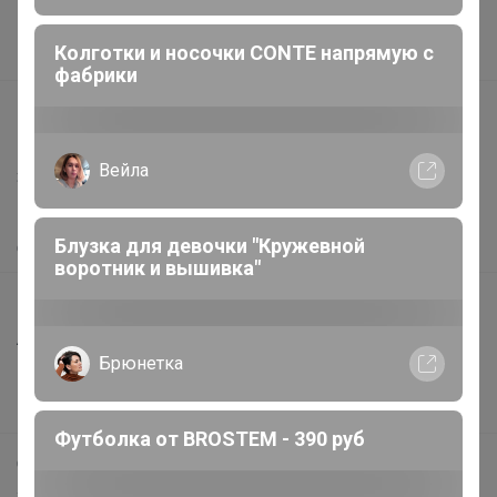
Поставщикам
Колготки и носочки CONTE напрямую с
Вакансии
фабрики
support@24-ok.ru
Написать в поддержку
Вейла
Защита покупателя
Помощь
Блузка для девочки "Кружевной
О нас
воротник и вышивка"
Все предложения
Анонсы
Брюнетка
Новости
Поддержка альпак
Футболка от BROSTEM - 390 руб
Самое выгодное