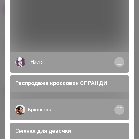
100% оригинал
У нас выгоднее
24
32
480
560
680
Эксклюзивный товар, доступен для
опытных пользователей 24-ok.ru
_Настя_
от 248 680,40р
Орг.
480,40р
486 320,40р
Доставка
260,80р
Распродажа кроссовок СПРАНДИ
Цвет
Фиолетовый
Зелёный
Розовый
Брюнетка
Сменка для девочки