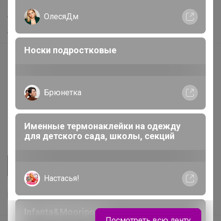
Хиты продаж
ОлесяДм
Самое желанное
Самое быстрое
Носки подростковые
Начать зарабатывать с 24-ok
Picabox.ru - Лучшее место для ваших изображений
Розыгрыш - Генератор случайных чисел
Брюнетка
Пульс нашего маркетплейса
Укорачиватель ссылок
Именные термонаклейки на одежду
для детского сада, школы, секций
Настасья!
Infanta&Mooriposh
Посмотреть всю ленту