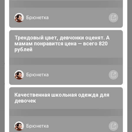
Реклама
Брюнетка
Как здесь все устроено?
Трендовый цвет, девчонки оценят. А
Как сделать заказ?
мамам понравится цена — всего 820
рублей
Как получить?
Доставка
Брюнетка
Шоурумы
Торговые марки
Качественная школьная одежда для
Наша команда
девочек
В наличии
Подарочные сертификаты
Брюнетка
Реклама на сайте