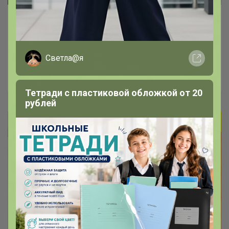
Натуральная овчина!
Рекомендуется носить на босу ногу и
радоваться теплу и комфорту!
Светла@я
Артемида
Тетради с пластиковой обложкой от 20
рублей