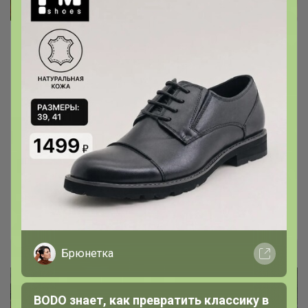
GIPFEL
Термокружка NEW YORK 380 мл —
удобная и надёжная!
- Двойные стенки и вакуумная изоляция
гарантируют, что напиток внутри останется
горячим до 6 часов
- Есть выбор цветов
Светла@я
Брюнетка
BODO знает, как превратить классику в