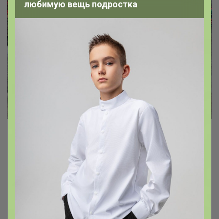
любимую вещь подростка
Уютный, комфортный, практичный и
очень качественный домашний
трикотаж для всей семьи
Нежная махра
Мягкий футер
Тёплый начёс