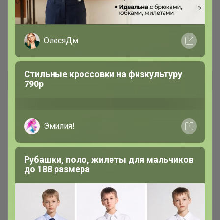
Акция на мужские шерстяные
перчатки! Цены от 390 рублей,
качество Супер!
ОлесяДм
Светла@я
Стильные кроссовки на физкультуру
790р
Эмилия!
Рубашки, поло, жилеты для мальчиков
до 188 размера