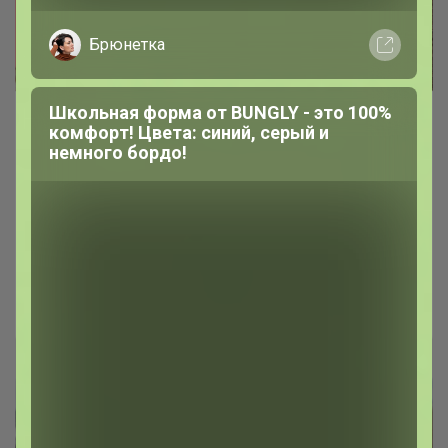
Брюнетка
Школьная форма от BUNGLY - это 100%
комфорт! Цвета: синий, серый и
Шерстяные носки для женщин и
немного бордо!
мужчин
Розыгрыш 1 000 рублей ?
множество расцветок
есть гольфы
Bonditka