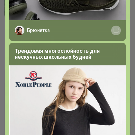
Брюнетка
Комфортное тепло от Conte
С добавлением ангоровой пряжи
Широкая резинка
Трендовая многослойность для
нескучных школьных будней
Ботаника