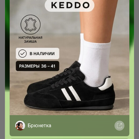
Съемный капор для тех, у кого
верхушка без капюшона
Брюнетка
Брюнетка