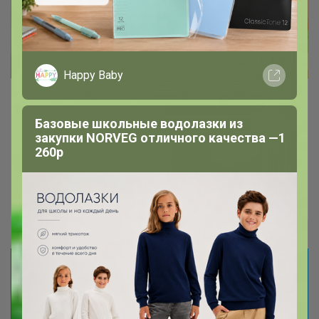
Happy Baby
Трикотажные перчатки. Тепло и
Базовые школьные водолазки из
стильно
закупки NORVEG отличного качества —1
Изюминкой данных перчаток является
260р
различные принты на лицевой стороне
Натка