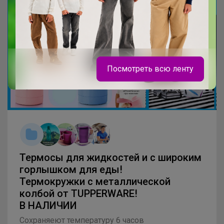
Посмотреть всю ленту
Леныра
Термосы для жидкостей и с широким
горлышком для еды!
Термокружки с металлической
колбой от TUPPERWARE!
В НАЛИЧИИ
Сохраняеют температуру 6 часов