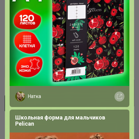
Теплые, воздушные, согревающие
одеяла от Асконы
Одеяла, подушки, матрасы, кровати, товары для
сна
proly
Натка
Школьная форма для мальчиков
Pelican