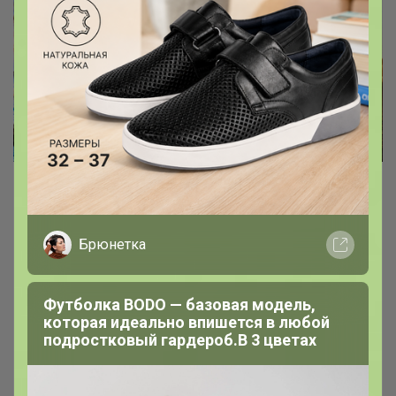
Настоящий термос – это THERMOS!
Оригинальные изотермические
Брюнетка
товары безупречного качества с
высокими температурными
Футболка BODO — базовая модель,
характеристиками
которая идеально впишется в любой
Удобство и комфорт для полноценного питания
подростковый гардероб.В 3 цветах
в любых жизненных ситуациях
_Настя_