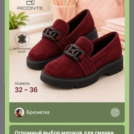
Предзаказ следующего лета:
невероятно лёгкая и мягкая обувь из
Испании ☀️
Можно стирать в машинке
Брюнетка
Брюнетка
Огромный выбор мешков для сменки