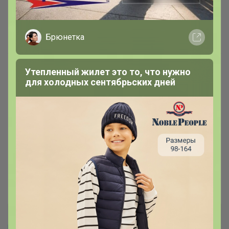
Брюнетка
Утепленный жилет это то, что нужно
для холодных сентябрьских дней
ODALIA — роскошный женский
трикотаж
Орг 15%
- Итальянская пряжа высочайшего качества
- Выгодные цены и оперативная доставка
- Размерный ряд 42-56
Светла@я