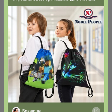
Ароматные средства БУНТ
Натуральные
Овежают, увлажняют, питают
Bonditka
Брюнетка