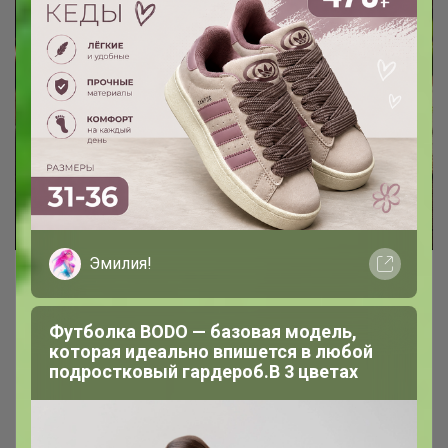
Эмилия!
Футболка BODO — базовая модель,
Свежие грибочки из Белоруссии
которая идеально впишется в любой
подростковый гардероб.В 3 цветах
- шампиньоны д/гриля
- мини-шампиньончики
- лисички сыромороженные