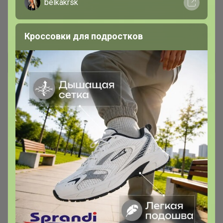
belkakrsk
YASYA - натуральная косметика с
русской душой
Леныра
Кроссовки для подростков