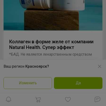
Коллаген в форме желе от компании
Natural Health. Супер эффект
*БАД. Не является лекарственным средством
ГЛАМУР
Брюнетка
Ваш регион
Красноярск?
Продолжая использовать этот сайт и нажимая кнопку
«Принять», вы даёте согласие на обработку файлов
cookie
Изменить
Да
Подробнее
Принять
Radiant Professional Make Up —
профессиональная декоративная