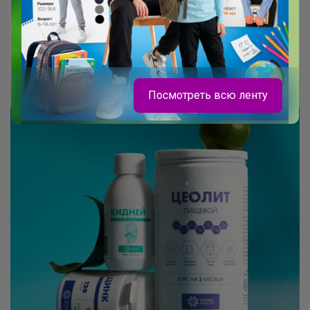
время посадки — конец сентября, начало
октября. Закупка рядная
Эльф
Посмотреть всю ленту
Bonditka
Лоферы школьные