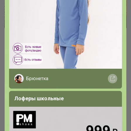
Угги Emu Australia — очень тёплая
обувь из шерсти овцы
Брюнетка
Брюнетка
Лоферы школьные