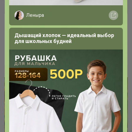
Леныра
Трендовая корейская косметика от
Celimax и Derma Factory
Дышащий хлопок — идеальный выбор
для школьных будней
Короткий путь к идеальной коже
Леныра