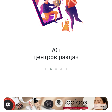
пок
70+
енам
центров раздач
Реклама