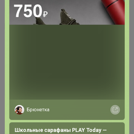
Я внимательно ознакомлен и полностью согласен
с условиями членства в клубе и правилами
вступления, изложенными в следующих
документах:
Правила совместных закупок
,
Соглашение пользователя
,
Политика
конфиденциальности
,
Обработка персональных
данных
.
Зарегистрироваться
Брюнетка
Школьные сарафаны PLAY Today —