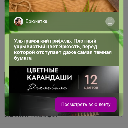
Самое быстрое
Начать зарабатывать с 24-ok
Брюнетка
Picabox.ru - Лучшее место для ваших изображений
Розыгрыш - Генератор случайных чисел
Ультрамягкий грифель. Плотный
Пульс нашего маркетплейса
укрывистый цвет Яркость, перед
Укорачиватель ссылок
которой отступает даже самая темная
бумага
Посмотреть всю ленту
Ваш регион
Красноярск?
Продолжая использовать этот сайт и нажимая кнопку
«Принять», вы даёте согласие на обработку файлов
© ООО "Лявита", ОГРН 1122468054070, 2012 - 2026
cookie