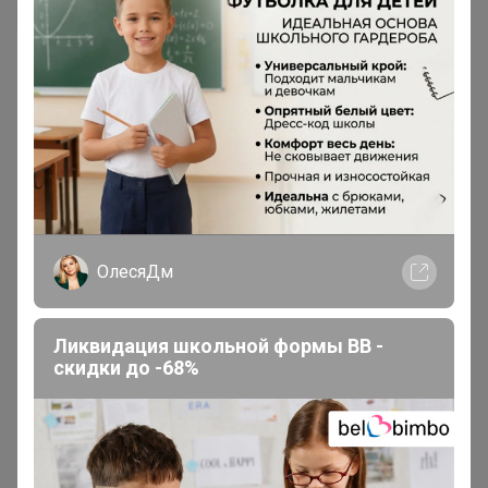
ОлесяДм
Ликвидация школьной формы BB -
скидки до -68%
200 000+
15
ров
пользователей
по 