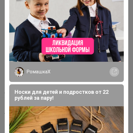
Реклама
Как здесь все устроено?
РомашкаХ
Как сделать заказ?
Как получить?
Доставка
Носки для детей и подростков от 22
рублей за пару!
Шоурумы
Торговые марки
Наша команда