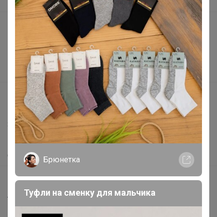
В наличии
Подарочные сертификаты
Реклама на сайте
Поставщикам
Вакансии
support@24-ok.ru
Написать в поддержку
Защита покупателя
Помощь
О нас
Брюнетка
Все предложения
Туфли на сменку для мальчика
Анонсы
Новости