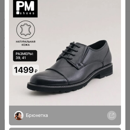
Поддержка альпак
Самое выгодное
Хиты продаж
Самое желанное
Самое быстрое
Начать зарабатывать с 24-ok
Picabox.ru - Лучшее место для ваших изображений
Розыгрыш - Генератор случайных чисел
Пульс нашего маркетплейса
Укорачиватель ссылок
Брюнетка