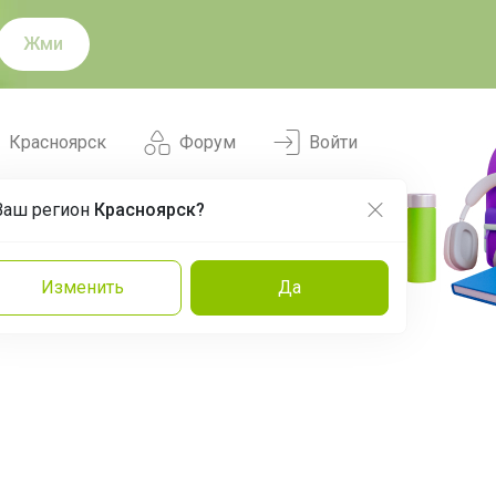
Жми
Красноярск
Форум
Войти
Ваш регион
Красноярск?
Нравится
Заказы
Изменить
Да
и
Команда
Торговые марки
Эксперты