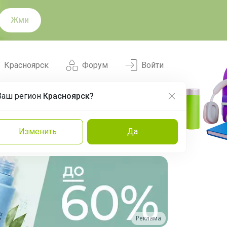
Жми
Красноярск
Форум
Войти
Ваш регион
Красноярск?
Нравится
Заказы
Изменить
Да
и
Команда
Торговые марки
Эксперты
Реклама