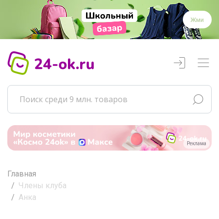
Жми
Реклама
Главная
Члены клуба
Анка