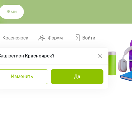
Жми
Красноярск
Форум
Войти
Ваш регион
Красноярск?
Нравится
Заказы
Изменить
Да
и
Команда
Торговые марки
Эксперты