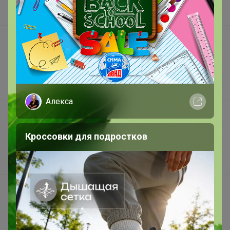
О нас
Все предложения
Анонсы
Новости
Поддержка альпак
Алекса
Самое выгодное
Хиты продаж
Кроссовки для подростков
Самое желанное
Самое быстрое
Начать зарабатывать с 24-ok
Picabox.ru - Лучшее место для ваших изображений
Розыгрыш - Генератор случайных чисел