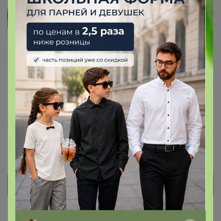
Степанушка
Магистр
1.4K
932
195
665
14
На сайте час назад
День рождения 17 мая
Красноярск
В клубе с 1 июня 2015 г.
Личное сообщение