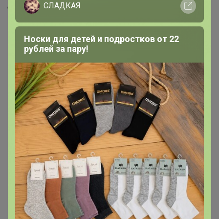
СЛАДКАЯ
Скопировать ссылку
Носки для детей и подростков от 22
Медали
14
рублей за пару!
Номинировать на медаль
2
1
1
1
1
1
1
1
1
1
1
1
1
1