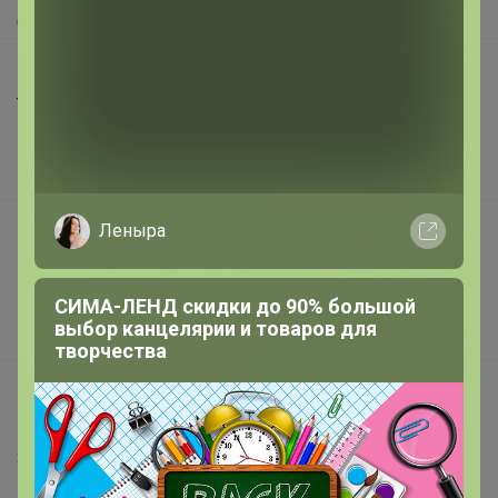
Доставка
Шоурумы
Торговые марки
Наша команда
В наличии
Подарочные сертификаты
Леныра
Реклама на сайте
Поставщикам
СИМА-ЛЕНД скидки до 90% большой
выбор канцелярии и товаров для
Вакансии
творчества
support@24-ok.ru
Написать в поддержку
Защита покупателя
Помощь