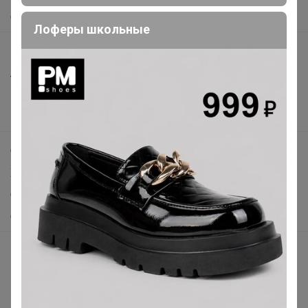
О нас
Лоферы школьные
Все предложения
Анонсы
Новости
Поддержка альпак
Самое выгодное
Хиты продаж
Самое желанное
Самое быстрое
Начать зарабатывать с 24-ok
Picabox.ru - Лучшее место для ваших изображений
Розыгрыш - Генератор случайных чисел