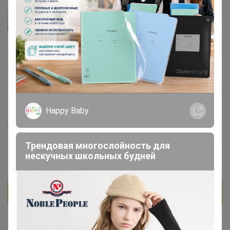
evgeshka
Гений СП
624
34
2
118
6
На сайте 17 июля, 2026 12:53
Happy Baby
День рождения 02 декабря
Красноярск
Трендовая многослойность для
нескучных школьных будней
В клубе с 13 мая 2015 г.
Личное сообщение