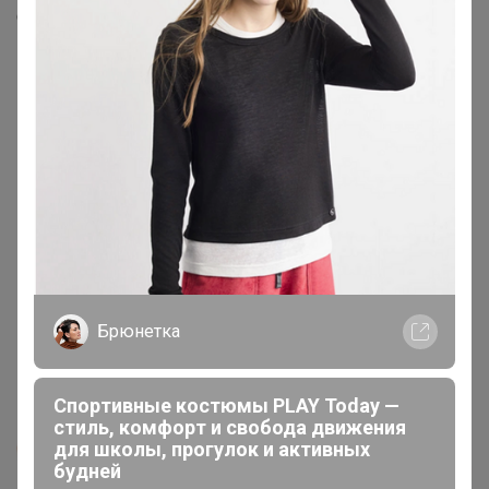
Скопировать ссылку
Медали
6
Номинировать на медаль
2
1
1
1
1
Брюнетка
Подпись
Спортивные костюмы PLAY Today —
стиль, комфорт и свобода движения
для школы, прогулок и активных
будней