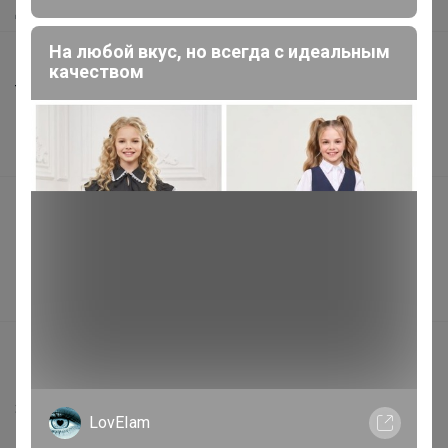
Доставка
На любой вкус, но всегда с идеальным
Шоурумы
качеством
Торговые марки
Наша команда
В наличии
Подарочные сертификаты
Реклама на сайте
Поставщикам
Вакансии
support@24-ok.ru
Написать в поддержку
Защита покупателя
LovEIam
Помощь