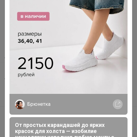
Реклама
Как здесь все устроено?
Как сделать заказ?
Как получить?
Доставка
Шоурумы
Торговые марки
Наша команда
В наличии
Брюнетка
Подарочные сертификаты
От простых карандашей до ярких
Реклама на сайте
красок для холста — изобилие
Поставщикам