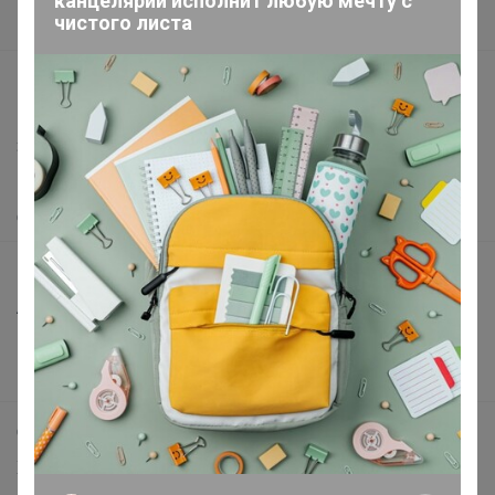
канцелярии исполнит любую мечту с
чистого листа
Вакансии
support@24-ok.ru
Написать в поддержку
Защита покупателя
Помощь
О нас
Все предложения
Анонсы
Новости
Поддержка альпак
Самое выгодное
Хиты продаж