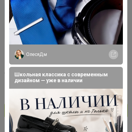
Musypusy
Великий магистр
1.8K
14
1
161
10
ОлесяДм
На сайте 19 часов назад
День рождения 01 января
Школьная классика с современным
Красноярск
дизайном — уже в наличии
В клубе с 6 мая 2015 г.
Личное сообщение