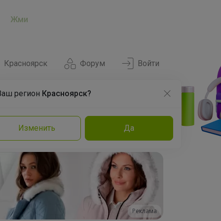
Жми
Красноярск
Форум
Войти
Ваш регион
Красноярск?
Нравится
Заказы
Изменить
Да
и
Команда
Торговые марки
Эксперты
Реклама