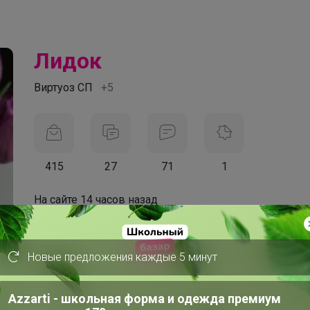
Лидок
Виртуоз СП
+5
415
27
71
1
На сайте 14 часов назад
День рождения 28 августа
Красноярск
Новые предложения каждые 5 минут
В клубе с 28 апреля 2015 г.
Azzarti - школьная форма и одежда премиум