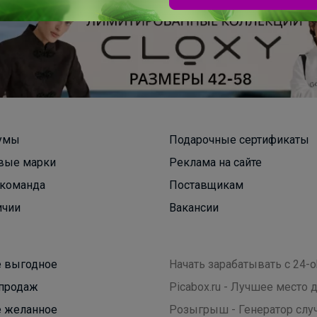
Удобные брюки, изящные сарафаны,
воздушные блузки
умы
Подарочные сертификаты
вые марки
Реклама на сайте
команда
Поставщикам
ичии
Вакансии
 выгодное
Начать зарабатывать с 24-o
продаж
Picabox.ru - Лучшее место
 желанное
Розыгрыш - Генератор слу