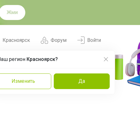
Жми
Красноярск
Форум
Войти
Ваш регион
Красноярск?
Нравится
Заказы
Изменить
Да
и
Команда
Торговые марки
Эксперты