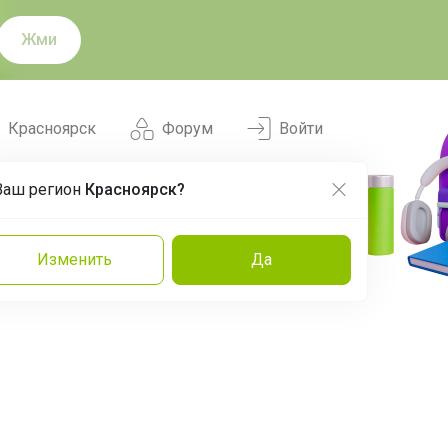
Жми
Красноярск
Форум
Войти
Ваш регион
Красноярск?
Нравится
Заказы
Изменить
Да
и
Команда
Торговые марки
Эксперты