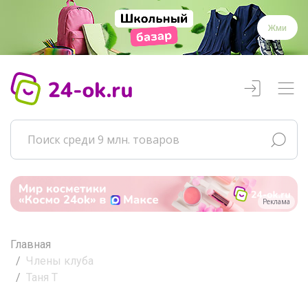
Жми
Реклама
Главная
Члены клуба
Таня Т