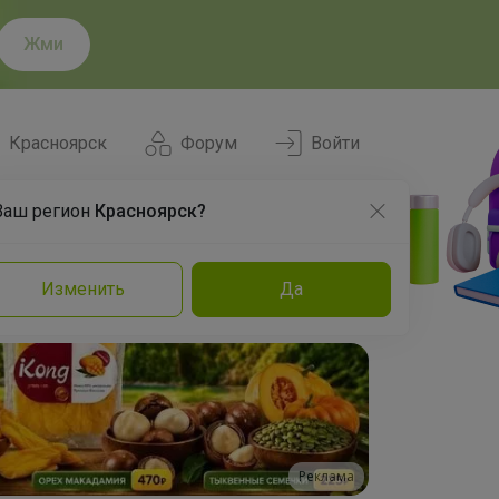
Жми
Красноярск
Форум
Войти
Ваш регион
Красноярск?
Нравится
Заказы
Изменить
Да
и
Команда
Торговые марки
Эксперты
Реклама