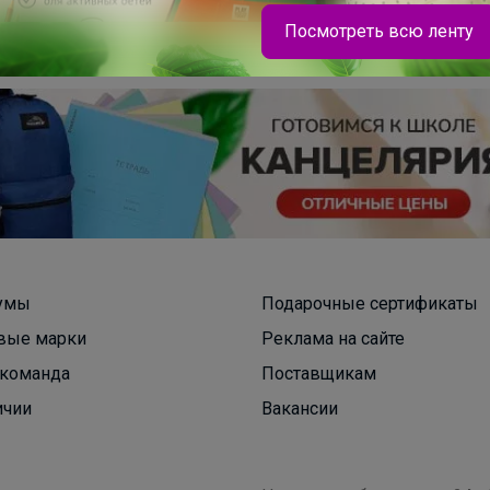
Посмотреть всю ленту
умы
Подарочные сертификаты
Леныра
вые марки
Реклама на сайте
команда
Поставщикам
Лоферы школьные
ичии
Вакансии