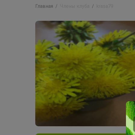
Главная
Члены клуба
krasa79