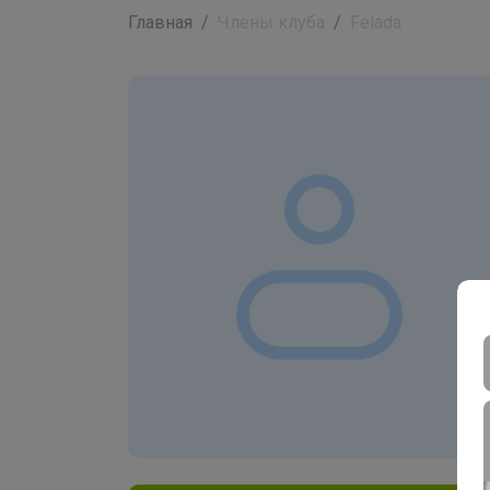
Главная
Члены клуба
Felada