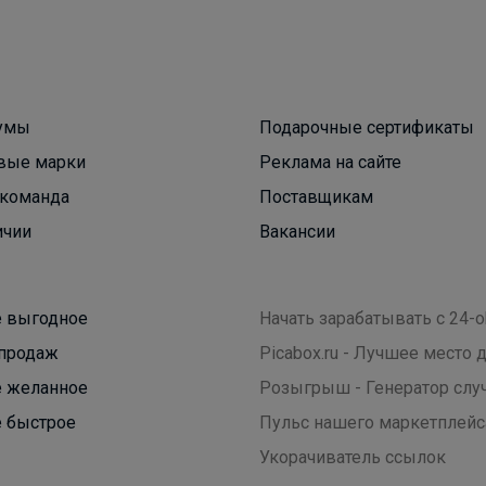
Брюнетка
Эксклюзивные бантики Точно понравятся Вашей
умы
Подарочные сертификаты
школьнице!
вые марки
Реклама на сайте
команда
Поставщикам
ичии
Вакансии
 выгодное
Начать зарабатывать с 24-o
продаж
Picabox.ru - Лучшее место
 желанное
Розыгрыш - Генератор слу
 быстрое
Пульс нашего маркетплейс
Укорачиватель ссылок