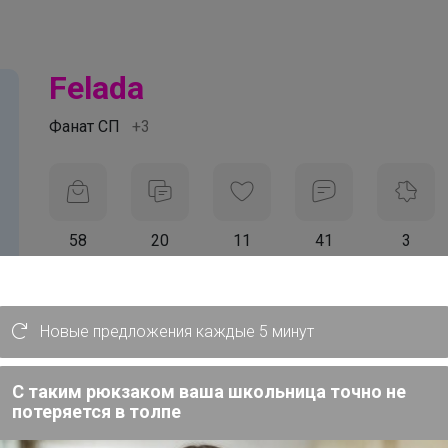
Felada
Фанат СП
+3
58
20
11
41
3
На сайте 11 часов назад
День рождения 09 июля
Новые предложения каждые 5 минут
Красноярск
В клубе с 28 октября 2014 г.
С таким рюкзаком ваша школьница точно не
потеряется в толпе