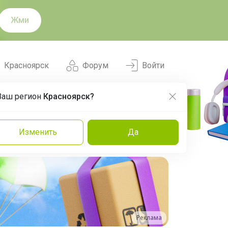
Жми
Красноярск
Форум
Войти
Ваш регион
Красноярск?
Нравится
Заказы
Изменить
Да
и
Команда
Торговые марки
Эксперты
Реклама