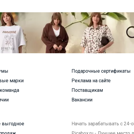
умы
Подарочные сертификаты
вые марки
Реклама на сайте
команда
Поставщикам
ичии
Вакансии
 выгодное
Начать зарабатывать с 24-o
продаж
Picabox.ru - Лучшее место