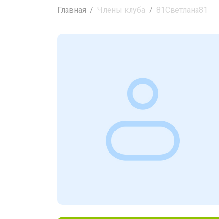
Главная
Члены клуба
81Светлана81