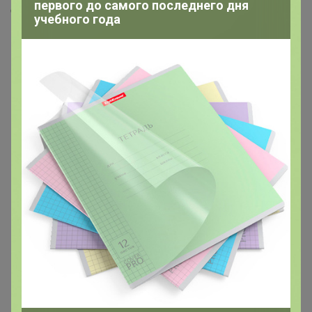
первого до самого последнего дня
Скопировать ссылку
учебного года
Медали
2
Номинировать на медаль
1
1
Друзья в клубе
1
Подпись