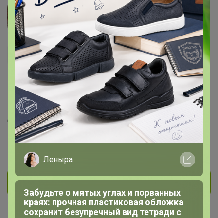
Крыло
Гений СП
572
39
6
49
2
На сайте час назад
День рождения 10 марта
Красноярск
В клубе с 25 октября 2014 г.
Леныра
Личное сообщение
Забудьте о мятых углах и порванных
краях: прочная пластиковая обложка
сохранит безупречный вид тетради с