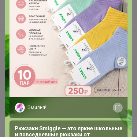
Анонсы
Новости
Поддержка альпак
Самое выгодное
Хиты продаж
Самое желанное
Самое быстрое
Начать зарабатывать с 24-ok
Picabox.ru - Лучшее место для ваших изображений
Розыгрыш - Генератор случайных чисел
Эмилия!
Пульс нашего маркетплейса
Укорачиватель ссылок
Рюкзаки Smiggle — это яркие школьные
и повседневные рюкзаки от