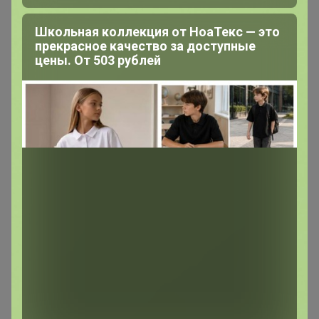
1
1
1
Школьная коллекция от НоаТекс — это
прекрасное качество за доступные
1
1
1
цены. От 503 рублей
1
1
1
Друзья в клубе
5
Подпись