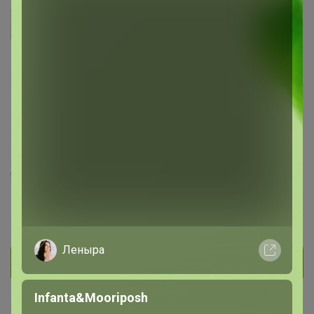
ТАШЕНЬКА
Магистр
1K
2.3K
471
371
122
На сайте 7 часов назад
День рождения 21 апреля
Березовка
В клубе с 3 октября 2014 г.
Леныра
Личное сообщение
Infanta&Mooriposh