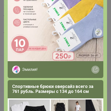
Как получить?
Доставка
Шоурумы
Торговые марки
Наша команда
В наличии
Подарочные сертификаты
Эмилия!
Реклама на сайте
Поставщикам
Вакансии
Спортивные брюки оверсайз всего за
761 рубль. Размеры с 134 до 164 см
support@24-ok.ru
Написать в поддержку