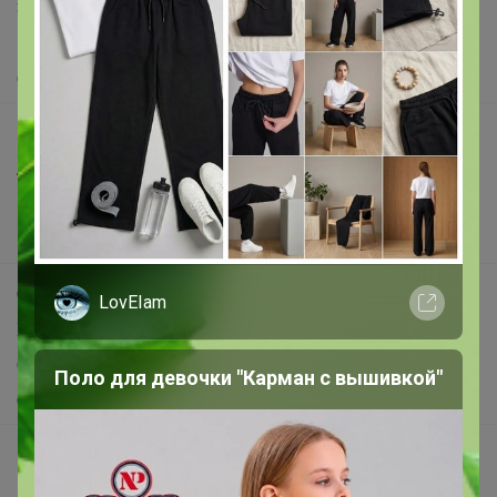
Защита покупателя
Помощь
О нас
Все предложения
Анонсы
Новости
Поддержка альпак
Самое выгодное
LovEIam
Хиты продаж
Самое желанное
Поло для девочки "Карман с вышивкой"
Самое быстрое
Начать зарабатывать с 24-ok
Picabox.ru - Лучшее место для ваших изображений