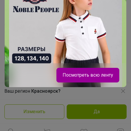
Розыгрыш - Генератор случайных чисел
Пульс нашего маркетплейса
Укорачиватель ссылок
Посмотреть всю ленту
Ваш регион
Красноярск?
Продолжая использовать этот сайт и нажимая кнопку
«Принять», вы даёте согласие на обработку файлов
Брюнетка
© ООО "Лявита", ОГРН 1122468054070, 2012 - 2026
cookie
Политика конфиденциальности
Изменить
Да
Cоглашение пользователя
Подробнее
Принять
Эксклюзивные бантики Точно
понравятся Вашей школьнице!