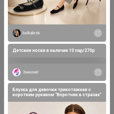
Защита покупателя
Помощь
О нас
Все предложения
belkakrsk
Анонсы
Новости
Детские носки в наличии 10 пар/270р
Поддержка альпак
Самое выгодное
Эмилия!
Хиты продаж
Самое желанное
Блузка для девочки трикотажная с
Самое быстрое
коротким рукавом "Воротник в стразах"
Начать зарабатывать с 24-ok
Picabox.ru - Лучшее место для ваших изображений