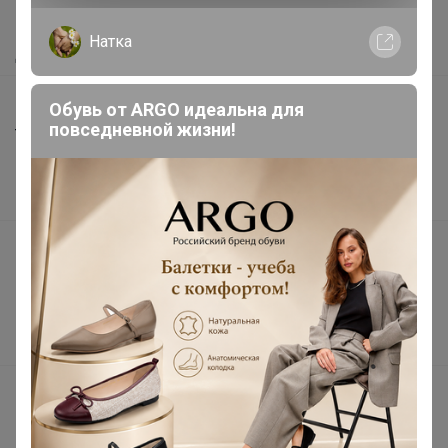
Как получить?
Натка
Доставка
Шоурумы
Обувь от ARGO идеальна для
повседневной жизни!
Торговые марки
Наша команда
В наличии
Подарочные сертификаты
Реклама на сайте
Поставщикам
Вакансии
support@24-ok.ru
Написать в поддержку