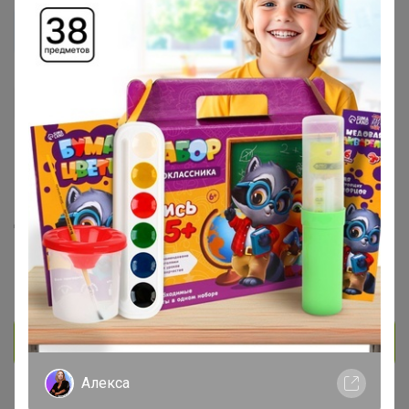
Nurok
Мастер СП
114
239
17
3
2
На сайте 3 июня, 2026 16:47
День рождения 10 декабря
Красноярск
В клубе с 9 сентября 2014 г.
Личное сообщение
Алекса