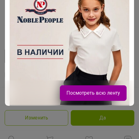
Розыгрыш - Генератор случайных чисел
Пульс нашего маркетплейса
Укорачиватель ссылок
Посмотреть всю ленту
Ваш регион
Красноярск?
Продолжая использовать этот сайт и нажимая кнопку
«Принять», вы даёте согласие на обработку файлов
© ООО "Лявита", ОГРН 1122468054070, 2012 - 2026
cookie
Политика конфиденциальности
Брюнетка
Изменить
Да
Cоглашение пользователя
Подробнее
Принять
Кроссовки для девочки на сменку