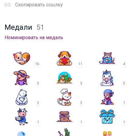
Скопировать ссылку
Медали
51
Номинировать на медаль
16
11
4
3
3
3
2
2
1
1
1
1