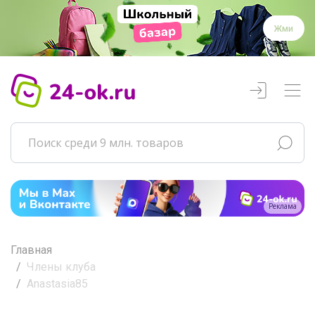
Жми
Реклама
Главная
Члены клуба
Anastasia85