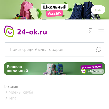
Жми
Реклама
Главная
Члены клуба
lena