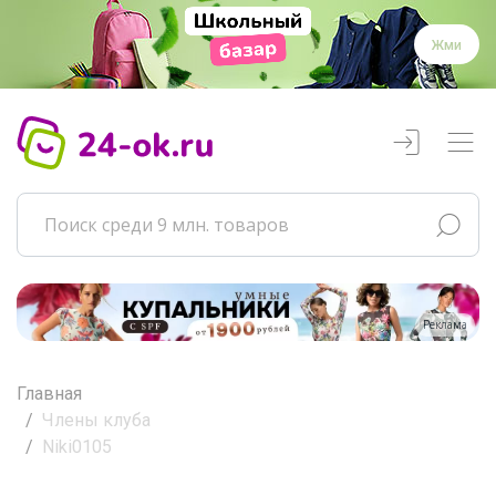
Жми
Реклама
Главная
Члены клуба
Niki0105