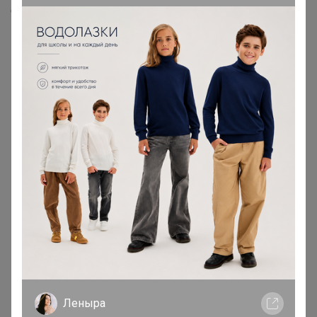
Скопировать ссылку
Медали
15
Номинировать на медаль
5
3
2
1
1
1
1
1
Друзья в клубе
2
Леныра