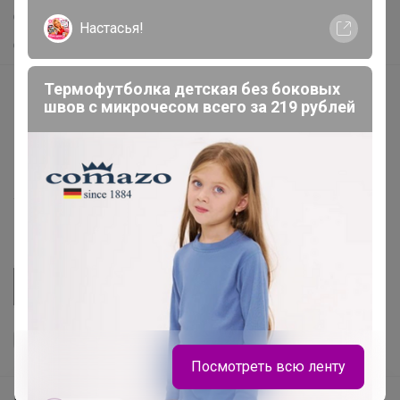
Самое желанное
Настасья!
Самое быстрое
Термофутболка детская без боковых
Начать зарабатывать с 24-ok
швов с микрочесом всего за 219 рублей
Picabox.ru - Лучшее место для ваших изображений
Розыгрыш - Генератор случайных чисел
Пульс нашего маркетплейса
Укорачиватель ссылок
Посмотреть всю ленту