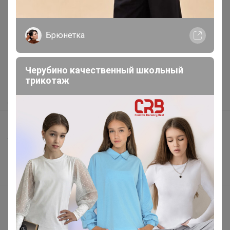
Реклама
Брюнетка
Как здесь все устроено?
Как сделать заказ?
Черубино качественный школьный
трикотаж
Как получить?
Доставка
Шоурумы
Торговые марки
Наша команда
В наличии
Подарочные сертификаты
Реклама на сайте