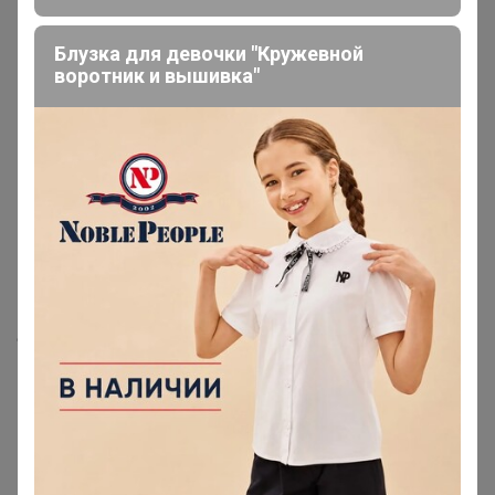
Блузка для девочки "Кружевной
воротник и вышивка"
Подпись
Всем доброе время суток. Пристраиваю очень
качественную, удобную обувь, Мульти бренд
испанской фирмы Натуралиста, цвет coco, размер 41,
натуральная кожа, каучуковая подошва, каблук -5см. К
великому сожалению не угадала с размером. По всем
вопросам звонить по т. 89135389603 Татьяна
Федоровна.