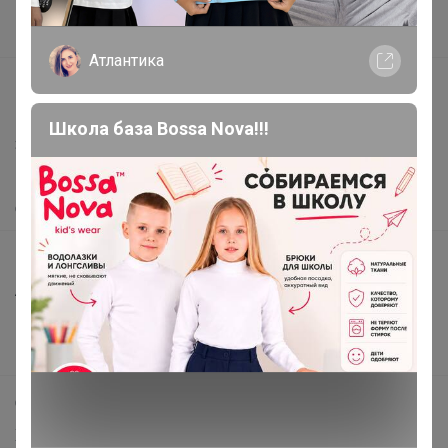
Поставщикам
Вакансии
Атлантика
support@24-ok.ru
Написать в поддержку
Школа база Bossa Nova!!!
Защита покупателя
Помощь
О нас
Все предложения
Анонсы
Новости
Поддержка альпак
Самое выгодное
Хиты продаж