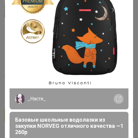
Прадо
Кандидат в магистры
838
299
37
186
15
На сайте 9 августа, 2026 18:29
День рождения 14 апреля
Красноярск
В клубе с 2 июня 2014 г.
_Настя_
Личное сообщение
Базовые школьные водолазки из
закупки NORVEG отличного качества —1
260р